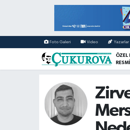
Mersin Nöbetçi Eczaneler
Mersin Hava Durumu
Foto Galeri
Video
Yazarlar
Mersin Namaz Vakitleri
ÖZEL
RESMİ
Mersin Trafik Yoğunluk Haritası
Süper Lig Puan Durumu ve Fikstür
Zirve
Tüm Manşetler
Mersi
Son Dakika Haberleri
Ned
Haber Arşivi