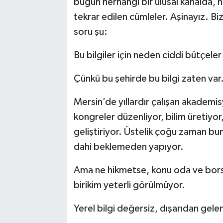
bugün herhangi bir ulusal kanalda,
tekrar edilen cümleler. Aşinayız. B
soru şu:
Bu bilgiler için neden ciddi bütçele
Çünkü bu şehirde bu bilgi zaten var
Mersin’de yıllardır çalışan akademi
kongreler düzenliyor, bilim üretiyor,
geliştiriyor. Üstelik çoğu zaman bunu
dahi beklemeden yapıyor.
Ama ne hikmetse, konu oda ve borsala
birikim yeterli görülmüyor.
Yerel bilgi değersiz, dışarıdan gelen