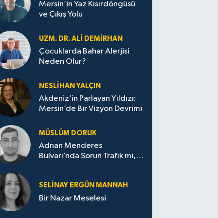
Mersin’in Yaz Kısırdöngüsü
ve Çıkış Yolu
UZM. DR. ALI DEMİRHAN
Çocuklarda Bahar Alerjisi
Neden Olur?
NESLIHAN YALÇIN
Akdeniz’in Parlayan Yıldızı:
Mersin’de Bir Vizyon Devrimi
MÜSLÜM DORUK
Adnan Menderes
Bulvarı’nda Sorun Trafik mi,
Disiplin mi?
SELINAY ERGÜN MANNAH
Bir Nazar Meselesi