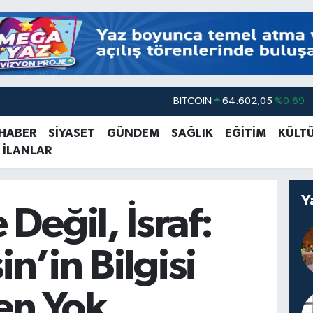
BITCOIN
64.602,05
%0.69
DOLAR
47,6006
%0.06
 HABER
SİYASET
GÜNDEM
SAĞLIK
EĞİTİM
KÜLT
EURO
55,0250
%0.02
 İLANLAR
STERLİN
64,2398
%0.2
GRAM ALTIN
6513.94
%0.32
Y
 Değil, İsraf:
BİST100
13.768
%48
n’in Bilgisi
en Yok