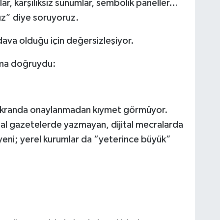
ar, karşılıksız sunumlar, sembolik paneller…
uz” diye soruyoruz.
dava olduğu için değersizleşiyor.
 ama doğruydu:
al ekranda onaylanmadan kıymet görmüyor.
sal gazetelerde yazmayan, dijital mecralarda
ni; yerel kurumlar da “yeterince büyük”