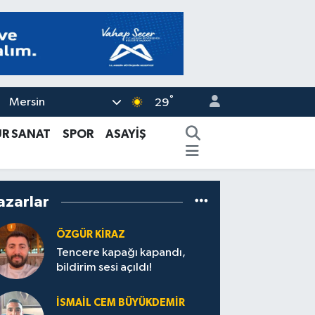
°
Mersin
29
ÜR SANAT
SPOR
ASAYİŞ
azarlar
ÖZGÜR KIRAZ
Tencere kapağı kapandı,
bildirim sesi açıldı!
İSMAIL CEM BÜYÜKDEMIR