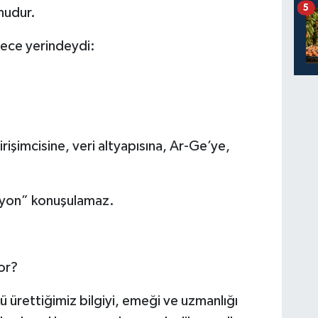
5
unudur.
rece yerindeydi:
irişimcisine, veri altyapısına, Ar-Ge’ye,
izyon” konuşulamaz.
or?
ü ürettiğimiz bilgiyi, emeği ve uzmanlığı