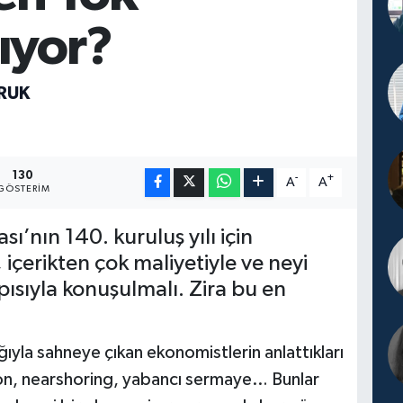
lıyor?
RUK
130
-
+
A
A
GÖSTERIM
ı’nın 140. kuruluş yılı için
içerikten çok maliyetiyle ve neyi
pısıyla konuşulmalı. Zira bu en
ıyla sahneye çıkan ekonomistlerin anlattıkları
on, nearshoring, yabancı sermaye… Bunlar