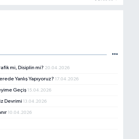
fik mi, Disiplin mi?
20.04.2026
Nerede Yanlış Yapıyoruz?
17.04.2026
eyime Geçiş
15.04.2026
iz Devrimi
13.04.2026
anır
10.04.2026