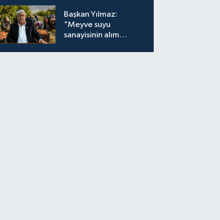
Başkan Yılmaz:
"Meyve suyu
sanayisinin alım
fiyatları yeniden
değerlendirilmeli''