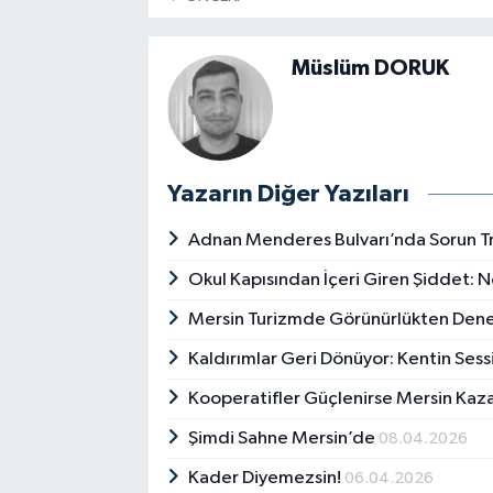
Müslüm DORUK
Yazarın Diğer Yazıları
Adnan Menderes Bulvarı’nda Sorun Tra
Okul Kapısından İçeri Giren Şiddet: 
Mersin Turizmde Görünürlükten Den
Kaldırımlar Geri Dönüyor: Kentin Sess
Kooperatifler Güçlenirse Mersin Kaz
Şimdi Sahne Mersin’de
08.04.2026
Kader Diyemezsin!
06.04.2026