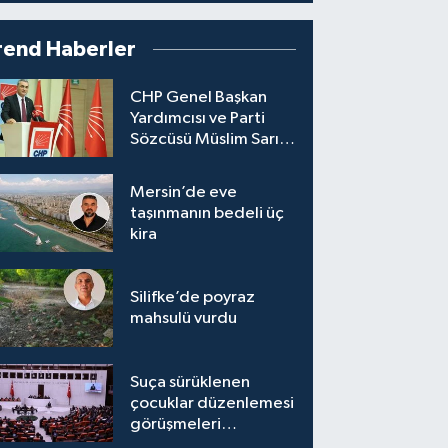
rend Haberler
CHP Genel Başkan
Yardımcısı ve Parti
Sözcüsü Müslim Sarı,
8 ile yeni il başkanı
atandığını söyledi.
Mersin’de eve
taşınmanın bedeli üç
kira
Silifke’de poyraz
mahsulü vurdu
Suça sürüklenen
çocuklar düzenlemesi
görüşmeleri
tamamlandı