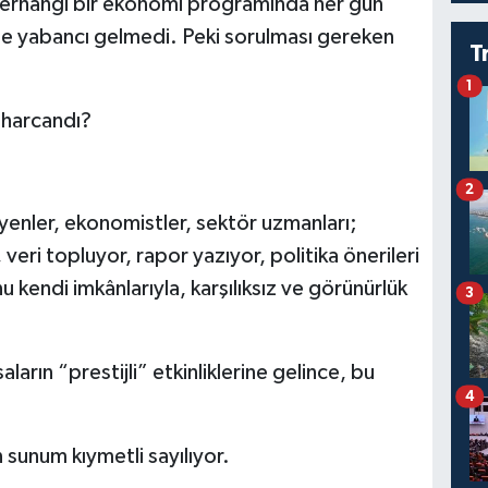
 herhangi bir ekonomi programında her gün
ize yabancı gelmedi. Peki sorulması gereken
T
1
r harcandı?
.
2
syenler, ekonomistler, sektör uzmanları;
 veri topluyor, rapor yazıyor, politika önerileri
 kendi imkânlarıyla, karşılıksız ve görünürlük
3
rın “prestijli” etkinliklerine gelince, bu
4
 sunum kıymetli sayılıyor.