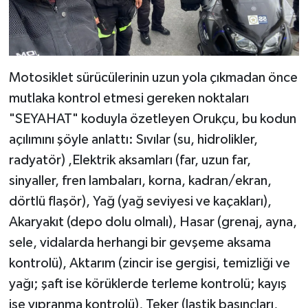
Motosiklet sürücülerinin uzun yola çıkmadan önce
mutlaka kontrol etmesi gereken noktaları
"SEYAHAT" koduyla özetleyen Orukçu, bu kodun
açılımını şöyle anlattı: Sıvılar (su, hidrolikler,
radyatör) ,Elektrik aksamları (far, uzun far,
sinyaller, fren lambaları, korna, kadran/ekran,
dörtlü flaşör), Yağ (yağ seviyesi ve kaçakları),
Akaryakıt (depo dolu olmalı), Hasar (grenaj, ayna,
sele, vidalarda herhangi bir gevşeme aksama
kontrolü), Aktarım (zincir ise gergisi, temizliği ve
yağı; şaft ise körüklerde terleme kontrolü; kayış
ise yıpranma kontrolü), Teker (lastik basınçları,