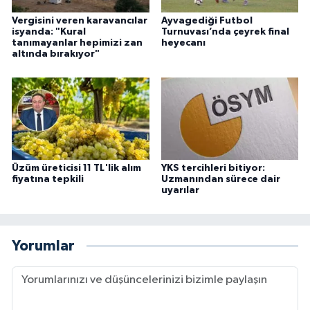
Vergisini veren karavancılar
Ayvagediği Futbol
isyanda: "Kural
Turnuvası’nda çeyrek final
tanımayanlar hepimizi zan
heyecanı
altında bırakıyor"
Üzüm üreticisi 11 TL'lik alım
YKS tercihleri bitiyor:
fiyatına tepkili
Uzmanından sürece dair
uyarılar
Yorumlar