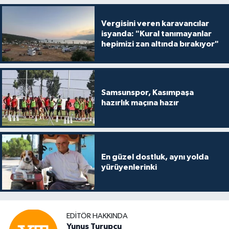
Vergisini veren karavancılar
isyanda: "Kural tanımayanlar
hepimizi zan altında bırakıyor"
Samsunspor, Kasımpaşa
hazırlık maçına hazır
En güzel dostluk, aynı yolda
yürüyenlerinki
EDITÖR HAKKINDA
Yunus Turupçu