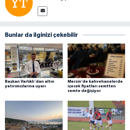
Bunlar da ilginizi çekebilir
Başkan Varlıklı'dan altın
Mersin’de kahvehanelerde
yatırımcılarına uyarı
içecek fiyatları semtten
semte değişiyor