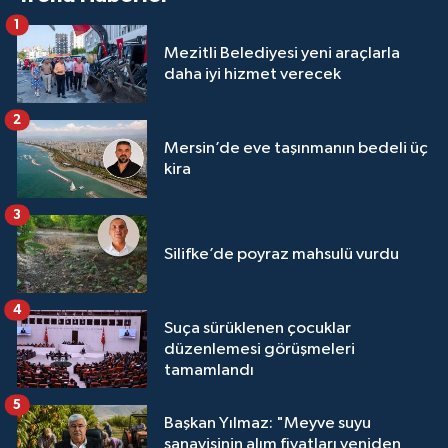
1
Mezitli Belediyesi yeni araçlarla
daha iyi hizmet verecek
2
Mersin’de eve taşınmanın bedeli üç
kira
3
Silifke’de poyraz mahsulü vurdu
4
Suça sürüklenen çocuklar
düzenlemesi görüşmeleri
tamamlandı
5
Başkan Yılmaz: "Meyve suyu
sanayisinin alım fiyatları yeniden