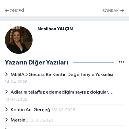
ÖNCEKI
SONRAKI
Neslihan YALÇIN
Yazarın Diğer Yazıları
MESİAD Gecesi: Bir Kentin Değerleriyle Yükselişi
14.04.2026
Adlarını telaffuz edemediğim sayısız dolgular….
10.04.2026
Kentin Acı Gerçeği!
31.03.2026
Mersin…
23.03.2026