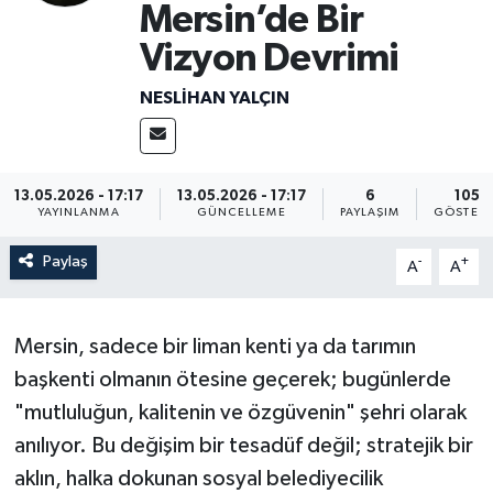
Mersin’de Bir
Vizyon Devrimi
NESLIHAN YALÇIN
13.05.2026 - 17:17
13.05.2026 - 17:17
6
105
YAYINLANMA
GÜNCELLEME
PAYLAŞIM
GÖSTERI
Paylaş
-
+
A
A
Mersin, sadece bir liman kenti ya da tarımın
başkenti olmanın ötesine geçerek; bugünlerde
"mutluluğun, kalitenin ve özgüvenin" şehri olarak
anılıyor. Bu değişim bir tesadüf değil; stratejik bir
aklın, halka dokunan sosyal belediyecilik