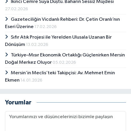
İkinci Cemre Suya Düştü. Baharın Sessiz Müjdesi
27.02.2026
Gazeteciliğin Vicdanlı Rehberi: Dr. Çetin Oranlı’nın
Eseri Üzerine
17.02.2026
Sıfır Atık Projesi ile Yerelden Ulusala Uzanan Bir
Dönüşüm
13.02.2026
Türkiye–Mısır Ekonomik Ortaklığı Güçlenirken Mersin
Doğal Merkez Oluyor
05.02.2026
Mersin’in Meclis’teki Takipçisi: Av. Mehmet Emin
Ekmen
14.01.2026
Yorumlar