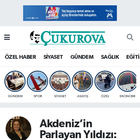
Mersin Nöbetçi Eczaneler
Mersin Hava Durumu
Mersin Namaz Vakitleri
ÖZEL HABER
SİYASET
GÜNDEM
SAĞLIK
EĞİT
Mersin Trafik Yoğunluk Haritası
Süper Lig Puan Durumu ve Fikstür
GÜNDEM
SPOR
SİYASET
ASAYİŞ
ÖZEL
EKONOMİ
Tüm Manşetler
Son Dakika Haberleri
Akdeniz’in
Parlayan Yıldızı:
Haber Arşivi