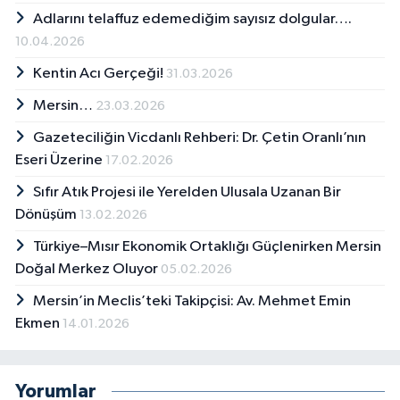
Adlarını telaffuz edemediğim sayısız dolgular….
10.04.2026
Kentin Acı Gerçeği!
31.03.2026
Mersin…
23.03.2026
Gazeteciliğin Vicdanlı Rehberi: Dr. Çetin Oranlı’nın
Eseri Üzerine
17.02.2026
Sıfır Atık Projesi ile Yerelden Ulusala Uzanan Bir
Dönüşüm
13.02.2026
Türkiye–Mısır Ekonomik Ortaklığı Güçlenirken Mersin
Doğal Merkez Oluyor
05.02.2026
Mersin’in Meclis’teki Takipçisi: Av. Mehmet Emin
Ekmen
14.01.2026
Yorumlar