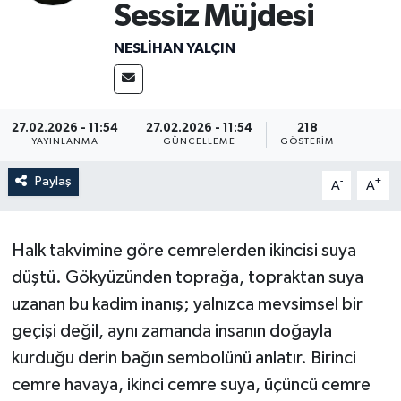
Sessiz Müjdesi
NESLIHAN YALÇIN
27.02.2026 - 11:54
27.02.2026 - 11:54
218
YAYINLANMA
GÜNCELLEME
GÖSTERIM
Paylaş
-
+
A
A
Halk takvimine göre cemrelerden ikincisi suya
düştü. Gökyüzünden toprağa, topraktan suya
uzanan bu kadim inanış; yalnızca mevsimsel bir
geçişi değil, aynı zamanda insanın doğayla
kurduğu derin bağın sembolünü anlatır. Birinci
cemre havaya, ikinci cemre suya, üçüncü cemre