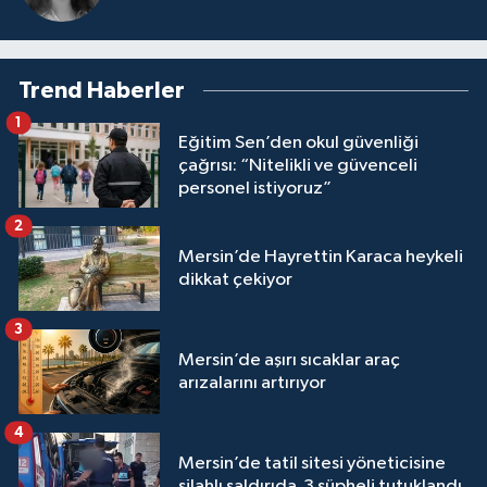
Trend Haberler
1
Eğitim Sen’den okul güvenliği
çağrısı: “Nitelikli ve güvenceli
personel istiyoruz”
2
Mersin’de Hayrettin Karaca heykeli
dikkat çekiyor
3
Mersin’de aşırı sıcaklar araç
arızalarını artırıyor
4
Mersin’de tatil sitesi yöneticisine
silahlı saldırıda 3 şüpheli tutuklandı