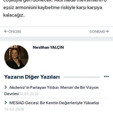
coşkuyla geri dönecek. Aksi halde mevsimlerin o
eşsiz armonisini kaybetme riskiyle karşı karşıya
kalacağız.
ÖNCEKI
SONRAKI
Neslihan YALÇIN
Yazarın Diğer Yazıları
Akdeniz’in Parlayan Yıldızı: Mersin’de Bir Vizyon
Devrimi
13.05.2026
MESİAD Gecesi: Bir Kentin Değerleriyle Yükselişi
14.04.2026