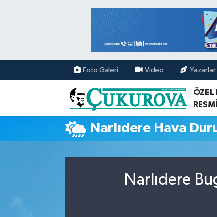
Mersin Nöbetçi Eczaneler
Mersin Hava Durumu
Foto Galeri
Video
Yazarlar
Mersin Namaz Vakitleri
ÖZEL
RESMİ
Mersin Trafik Yoğunluk Haritası
Narlıdere Hava Du
Süper Lig Puan Durumu ve Fikstür
Tüm Manşetler
Narlıdere Bu
Son Dakika Haberleri
Haber Arşivi