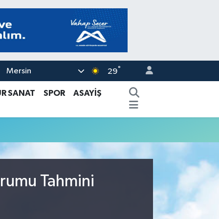
°
Mersin
29
ÜR SANAT
SPOR
ASAYİŞ
urumu Tahmini