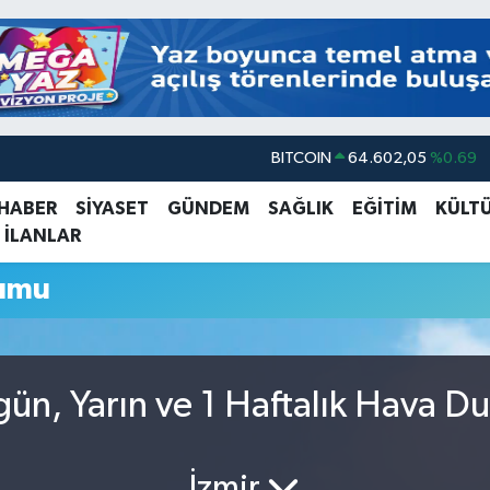
BITCOIN
64.602,05
%0.69
DOLAR
47,5986
%0.06
 HABER
SİYASET
GÜNDEM
SAĞLIK
EĞİTİM
KÜLT
 İLANLAR
EURO
55,0700
%0.1
STERLİN
64,2438
%0.21
rumu
GRAM ALTIN
6513.94
%0.32
BİST100
13.768
%48
gün, Yarın ve 1 Haftalık Hava D
İzmir