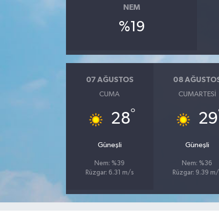
NEM
%19
07 AĞUSTOS
08 AĞUSTO
CUMA
CUMARTESI
°
28
29
Güneşli
Güneşli
Nem: %39
Nem: %36
Rüzgar: 6.31 m/s
Rüzgar: 9.39 m/