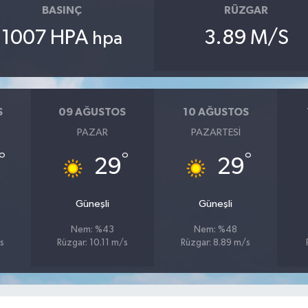
BASINÇ
RÜZGAR
1007 HPA
3.89 M/S
hpa
S
09 AĞUSTOS
10 AĞUSTOS
PAZAR
PAZARTESI
°
°
°
29
29
Güneşli
Güneşli
Nem: %43
Nem: %48
s
Rüzgar: 10.11 m/s
Rüzgar: 8.89 m/s