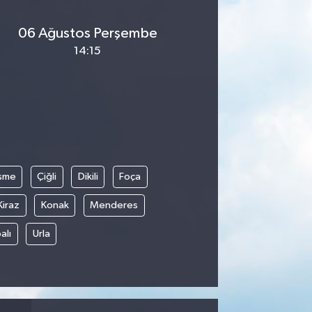
06 Ağustos Perşembe
14:15
şme
Çiğli
Dikili
Foça
Kiraz
Konak
Menderes
alı
Urla