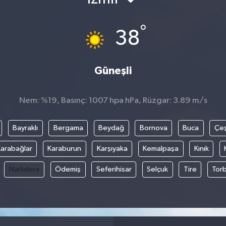
°
38
Güneşli
Nem: %19, Basınç: 1007 hpa hPa, Rüzgar: 3.89 m/s
Bayraklı
Bergama
Beydağ
Bornova
Buca
Çe
arabağlar
Karaburun
Karşıyaka
Kemalpaşa
Kınık
Narlıdere
Ödemiş
Seferihisar
Selçuk
Tire
Torb