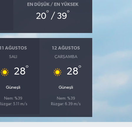
EN DÜŞÜK / EN YÜKSEK
°
°
20
/ 39
11 AĞUSTOS
12 AĞUSTOS
SALI
ÇARŞAMBA
°
°
28
28
Güneşli
Güneşli
Nem: %39
Nem: %39
Rüzgar: 5.11 m/s
Rüzgar: 6.39 m/s