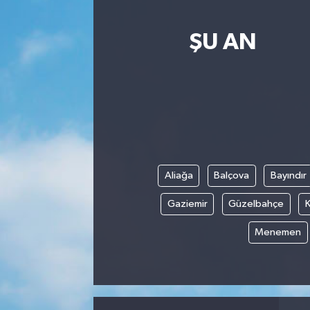
ŞU AN
Aliağa
Balçova
Bayındır
Gaziemir
Güzelbahçe
K
Menemen