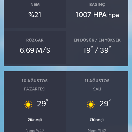
NEM
BASINÇ
%21
1007 HPA
hpa
RÜZGAR
EN DÜŞÜK / EN YÜKSEK
°
°
6.69 M/S
19
/ 39
10 AĞUSTOS
11 AĞUSTOS
PAZARTESI
SALI
°
°
29
29
Güneşli
Güneşli
Nem: %47
Nem: %42