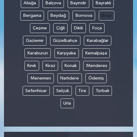
Aliağa
Balçova
Bayındır
Bayraklı
Bergama
Beydağ
Bornova
Buca
Çeşme
Çiğli
Dikili
Foça
Gaziemir
Güzelbahçe
Karabağlar
Karaburun
Karşıyaka
Kemalpaşa
Kınık
Kiraz
Konak
Menderes
Menemen
Narlıdere
Ödemiş
Seferihisar
Selçuk
Tire
Torbalı
Urla