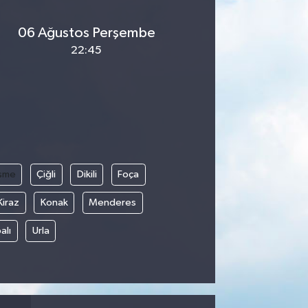
06 Ağustos Perşembe
22:45
şme
Çiğli
Dikili
Foça
Kiraz
Konak
Menderes
alı
Urla