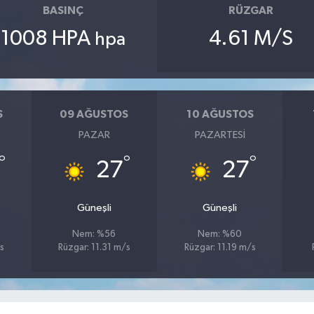
BASINÇ
RÜZGAR
1008 HPA
4.61 M/S
hpa
S
09 AĞUSTOS
10 AĞUSTOS
PAZAR
PAZARTESI
°
°
°
27
27
Güneşli
Güneşli
Nem: %56
Nem: %60
s
Rüzgar: 11.31 m/s
Rüzgar: 11.19 m/s