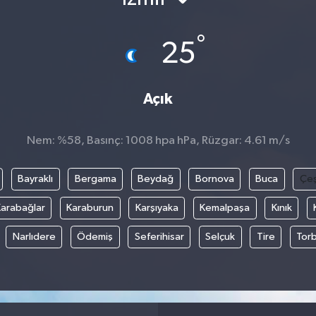
°
25
Açık
Nem: %58, Basınç: 1008 hpa hPa, Rüzgar: 4.61 m/s
Bayraklı
Bergama
Beydağ
Bornova
Buca
Çe
arabağlar
Karaburun
Karşıyaka
Kemalpaşa
Kınık
Narlıdere
Ödemiş
Seferihisar
Selçuk
Tire
Torb