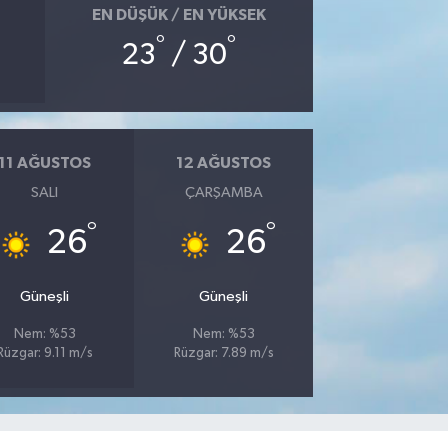
EN DÜŞÜK / EN YÜKSEK
°
°
23
/ 30
11 AĞUSTOS
12 AĞUSTOS
SALI
ÇARŞAMBA
°
°
26
26
Güneşli
Güneşli
Nem: %53
Nem: %53
Rüzgar: 9.11 m/s
Rüzgar: 7.89 m/s