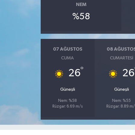
NEM
%58
07 AĞUSTOS
08 AĞUSTO
CUMA
CUMARTESI
°
26
26
Güneşli
Güneşli
Nem: %58
Nem: %55
Rüzgar: 6.69 m/s
Rüzgar: 8.89 m/