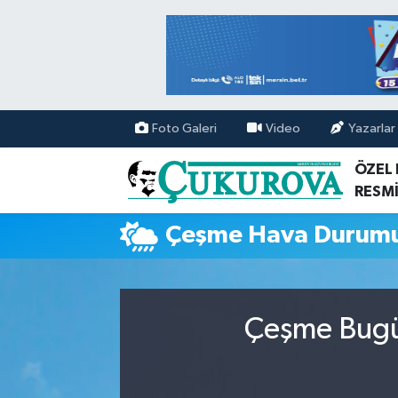
Mersin Nöbetçi Eczaneler
Mersin Hava Durumu
Foto Galeri
Video
Yazarlar
Mersin Namaz Vakitleri
ÖZEL
RESMİ
Mersin Trafik Yoğunluk Haritası
Çeşme Hava Durum
Süper Lig Puan Durumu ve Fikstür
Tüm Manşetler
Çeşme Bugün
Son Dakika Haberleri
Haber Arşivi