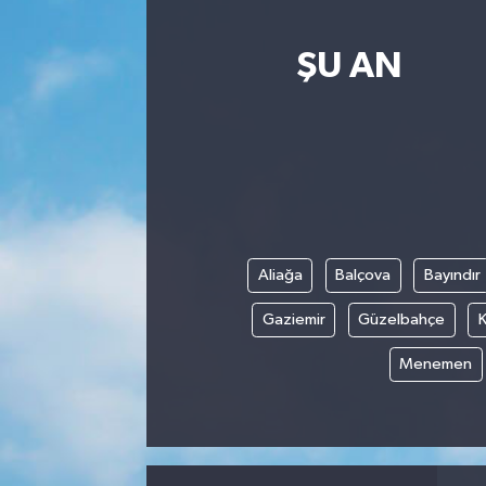
ŞU AN
Aliağa
Balçova
Bayındır
Gaziemir
Güzelbahçe
K
Menemen