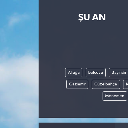
ŞU AN
Aliağa
Balçova
Bayındır
Gaziemir
Güzelbahçe
K
Menemen