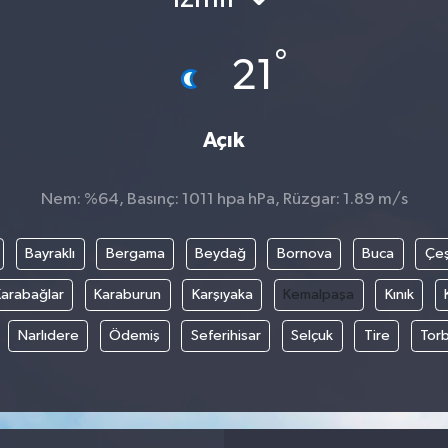
°
21
Açık
Nem: %64, Basınç: 1011 hpa hPa, Rüzgar: 1.89 m/s
Bayraklı
Bergama
Beydağ
Bornova
Buca
Çe
arabağlar
Karaburun
Karşıyaka
Kemalpaşa
Kınık
Narlıdere
Ödemiş
Seferihisar
Selçuk
Tire
Torb