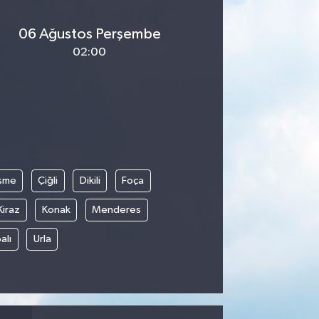
06 Ağustos Perşembe
02:00
şme
Çiğli
Dikili
Foça
Kiraz
Konak
Menderes
alı
Urla