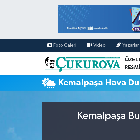
Mersin Nöbetçi Eczaneler
Mersin Hava Durumu
Foto Galeri
Video
Yazarlar
Mersin Namaz Vakitleri
ÖZEL
RESMİ
Mersin Trafik Yoğunluk Haritası
Kemalpaşa Hava D
Süper Lig Puan Durumu ve Fikstür
Tüm Manşetler
Kemalpaşa Bug
Son Dakika Haberleri
Haber Arşivi