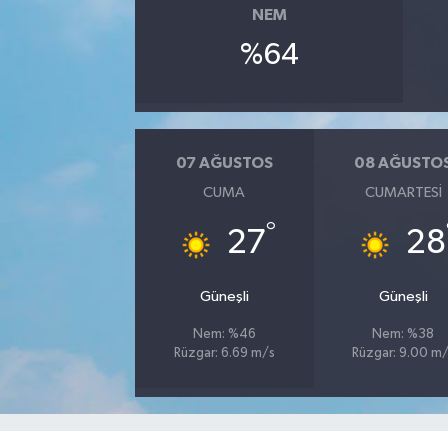
NEM
%64
07 AĞUSTOS
08 AĞUSTO
CUMA
CUMARTESI
°
27
28
Güneşli
Güneşli
Nem: %46
Nem: %38
Rüzgar: 6.69 m/s
Rüzgar: 9.00 m