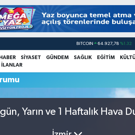
BITCOIN
64.927,78
%1.32
DOLAR
47,5894
%0.08
 HABER
SİYASET
GÜNDEM
SAĞLIK
EĞİTİM
KÜLT
 İLANLAR
EURO
55,0398
%-0.02
STERLİN
64,1581
%0.16
urumu
GRAM ALTIN
6527.85
%0.54
BİST100
13.703
%11
ün, Yarın ve 1 Haftalık Hava 
İzmir