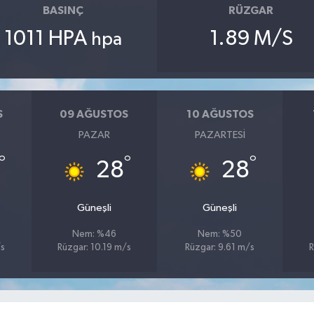
BASINÇ
RÜZGAR
1011 HPA
1.89 M/S
hpa
S
09 AĞUSTOS
10 AĞUSTOS
PAZAR
PAZARTESI
°
°
°
28
28
Güneşli
Güneşli
Nem: %46
Nem: %50
/s
Rüzgar: 10.19 m/s
Rüzgar: 9.61 m/s
R