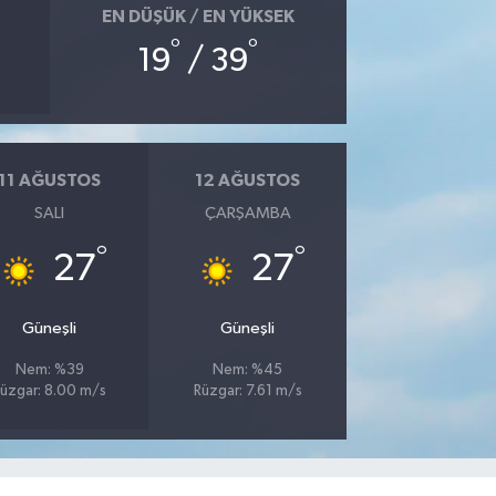
EN DÜŞÜK / EN YÜKSEK
°
°
19
/ 39
11 AĞUSTOS
12 AĞUSTOS
SALI
ÇARŞAMBA
°
°
27
27
Güneşli
Güneşli
Nem: %39
Nem: %45
üzgar: 8.00 m/s
Rüzgar: 7.61 m/s