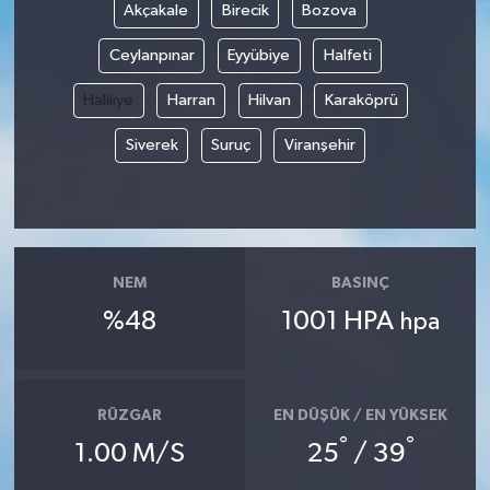
Akçakale
Birecik
Bozova
Ceylanpınar
Eyyübiye
Halfeti
Haliliye
Harran
Hilvan
Karaköprü
Siverek
Suruç
Viranşehir
NEM
BASINÇ
%48
1001 HPA
hpa
RÜZGAR
EN DÜŞÜK / EN YÜKSEK
°
°
1.00 M/S
25
/ 39