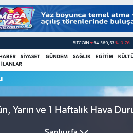
BITCOIN
64.360,53
%-0.76
DOLAR
47,7069
%0.17
 HABER
SİYASET
GÜNDEM
SAĞLIK
EĞİTİM
KÜLT
 İLANLAR
EURO
55,0265
%0.01
STERLİN
64,1897
%0.02
u
GRAM ALTIN
6574.81
%1.44
BİST100
13.887
%64
ün, Yarın ve 1 Haftalık Hava Du
Şanlıurfa