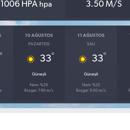
1006 HPA
3.50 M/S
hpa
S
10 AĞUSTOS
11 AĞUSTOS
PAZARTESI
SALI
°
°
°
33
33
Güneşli
Güneşli
Nem: %29
Nem: %25
s
Rüzgar: 7.89 m/s
Rüzgar: 9.00 m/s