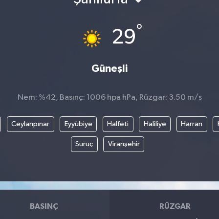
°
29
Güneşli
Nem: %42, Basınç: 1006 hpa hPa, Rüzgar: 3.50 m/s
Ceylanpınar
Eyyübiye
Halfeti
Haliliye
Harran
Suruç
Viranşehir
BASINÇ
RÜZGAR