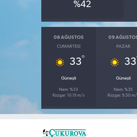
%42
08 AĞUSTOS
09 AĞUSTO
CUMARTESI
PAZAR
°
33
33
Güneşli
Güneşli
Nem: %33
Nem: %35
Rüzgar: 10.19 m/s
Rüzgar: 9.50 m/