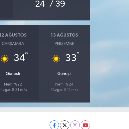
°
°
24
/ 39
12 AĞUSTOS
13 AĞUSTOS
ÇARŞAMBA
PERŞEMBE
°
°
34
33
Güneşli
Güneşli
Nem: %22
Nem: %24
Rüzgar: 8.31 m/s
Rüzgar: 9.11 m/s