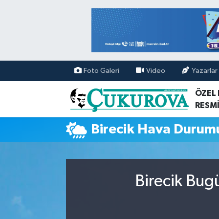
Mersin Nöbetçi Eczaneler
Mersin Hava Durumu
Foto Galeri
Video
Yazarlar
Mersin Namaz Vakitleri
ÖZEL
RESMİ
Mersin Trafik Yoğunluk Haritası
Birecik Hava Durum
Süper Lig Puan Durumu ve Fikstür
Tüm Manşetler
Birecik Bug
Son Dakika Haberleri
Haber Arşivi