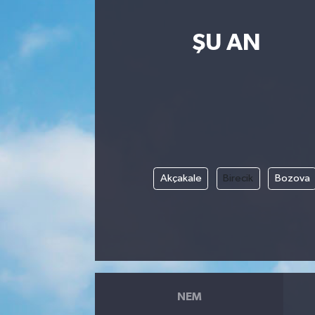
ŞU AN
Akçakale
Birecik
Bozova
NEM