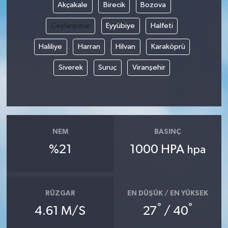
Akçakale
Birecik
Bozova
Ceylanpınar
Eyyübiye
Halfeti
Haliliye
Harran
Hilvan
Karaköprü
Siverek
Suruç
Viranşehir
NEM
BASINÇ
%21
1000 HPA
hpa
RÜZGAR
EN DÜŞÜK / EN YÜKSEK
°
°
4.61 M/S
27
/ 40