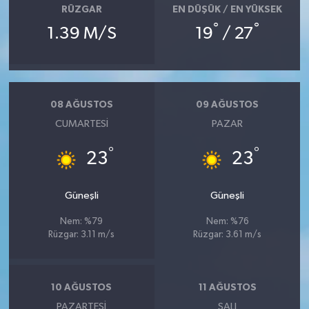
RÜZGAR
EN DÜŞÜK / EN YÜKSEK
°
°
1.39 M/S
19
/ 27
08 AĞUSTOS
09 AĞUSTOS
CUMARTESI
PAZAR
°
°
23
23
Güneşli
Güneşli
Nem: %79
Nem: %76
Rüzgar: 3.11 m/s
Rüzgar: 3.61 m/s
10 AĞUSTOS
11 AĞUSTOS
PAZARTESI
SALI