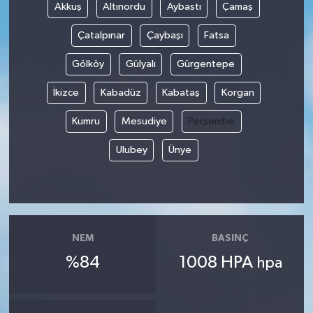
Akkuş
Altınordu
Aybastı
Çamaş
Çatalpınar
Çaybaşı
Fatsa
Gölköy
Gülyalı
Gürgentepe
İkizce
Kabadüz
Kabataş
Korgan
Kumru
Mesudiye
Perşembe
Ulubey
Ünye
NEM
BASINÇ
%84
1008 HPA
hpa