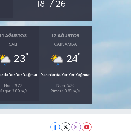
°
°
18
/ 26
11 AĞUSTOS
12 AĞUSTOS
SALI
ÇARŞAMBA
°
°
23
24
larda Yer Yer Yağmur
Yakınlarda Yer Yer Yağmur
Nem: %77
Nem: %76
Rüzgar: 3.89 m/s
Rüzgar: 3.81 m/s