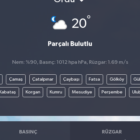
°
20
Parçalı Bulutlu
Nem: %90, Basınç: 1012 hpa hPa, Rüzgar: 1.69 m/s
Çamaş
Çatalpınar
Çaybaşı
Fatsa
Gölköy
Gül
Kabataş
Korgan
Kumru
Mesudiye
Perşembe
Ulu
BASINÇ
RÜZGAR