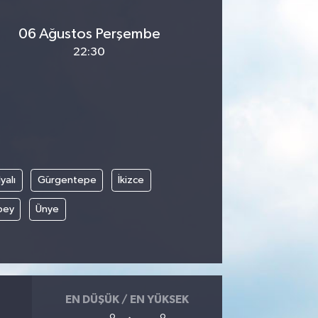
06 Ağustos Perşembe
22:30
yalı
Gürgentepe
İkizce
bey
Ünye
EN DÜŞÜK / EN YÜKSEK