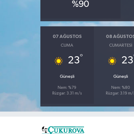
%90
07 AĞUSTOS
08 AĞUSTO
CUMA
CUMARTESI
°
23
23
Güneşli
Güneşli
Nem: %79
Nem: %80
Rüzgar: 3.31 m/s
Rüzgar: 3.19 m/