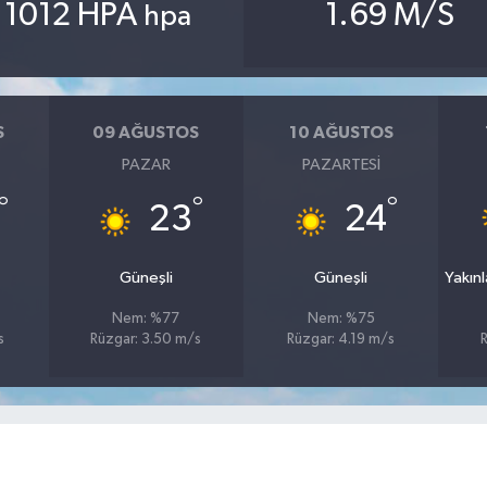
1012 HPA
1.69 M/S
hpa
S
09 AĞUSTOS
10 AĞUSTOS
PAZAR
PAZARTESI
°
°
°
23
24
Güneşli
Güneşli
Yakın
Nem: %77
Nem: %75
s
Rüzgar: 3.50 m/s
Rüzgar: 4.19 m/s