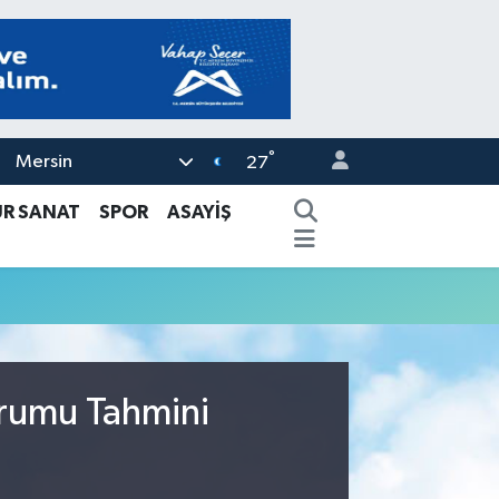
°
Mersin
27
ÜR SANAT
SPOR
ASAYİŞ
urumu Tahmini