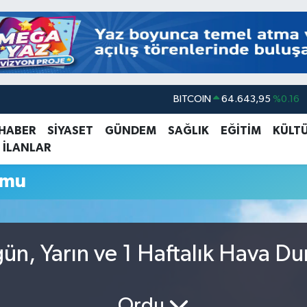
BITCOIN
64.643,95
%0.16
DOLAR
47,6704
%0
 HABER
SİYASET
GÜNDEM
SAĞLIK
EĞİTİM
KÜLT
 İLANLAR
EURO
55,0406
%-0.08
STERLİN
64,2143
%0
umu
GRAM ALTIN
6500.87
%0.12
BİST100
13.799
%70
n, Yarın ve 1 Haftalık Hava D
Ordu