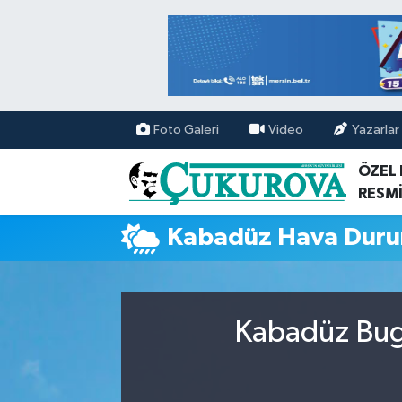
Mersin Nöbetçi Eczaneler
Mersin Hava Durumu
Foto Galeri
Video
Yazarlar
Mersin Namaz Vakitleri
ÖZEL
RESMİ
Mersin Trafik Yoğunluk Haritası
Kabadüz Hava Dur
Süper Lig Puan Durumu ve Fikstür
Tüm Manşetler
Kabadüz Bugü
Son Dakika Haberleri
Haber Arşivi