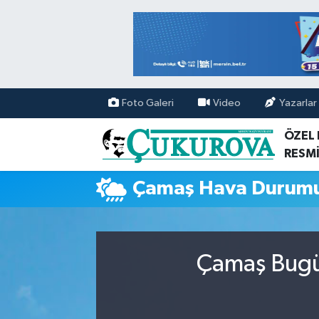
Mersin Nöbetçi Eczaneler
Mersin Hava Durumu
Foto Galeri
Video
Yazarlar
Mersin Namaz Vakitleri
ÖZEL
RESMİ
Mersin Trafik Yoğunluk Haritası
Çamaş Hava Durum
Süper Lig Puan Durumu ve Fikstür
Tüm Manşetler
Çamaş Bugün
Son Dakika Haberleri
Haber Arşivi