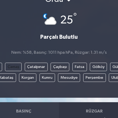
°
25
Parçalı Bulutlu
Nem: %58, Basınç: 1011 hpa hPa, Rüzgar: 1.31 m/s
Çamaş
Çatalpınar
Çaybaşı
Fatsa
Gölköy
Gül
Kabataş
Korgan
Kumru
Mesudiye
Perşembe
Ulu
BASINÇ
RÜZGAR