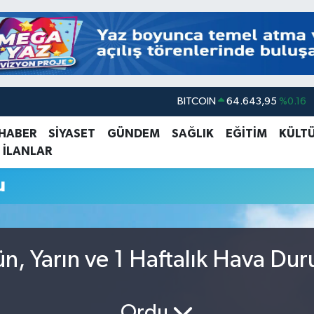
BITCOIN
64.643,95
%0.16
DOLAR
47,6006
%0.06
 HABER
SİYASET
GÜNDEM
SAĞLIK
EĞİTİM
KÜLT
EURO
55,0250
%0.02
 İLANLAR
STERLİN
64,2398
%0.2
u
GRAM ALTIN
6500.87
%0.12
BİST100
13.799
%70
, Yarın ve 1 Haftalık Hava Du
Ordu