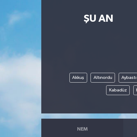
ŞU AN
Akkuş
Altınordu
Aybastı
Kabadüz
NEM