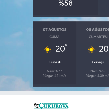
%58
07 AĞUSTOS
08 AĞUSTO
CUMA
CUMARTESI
°
20
20
Güneşli
Güneşli
Nem: %77
Nem: %69
Rüzgar: 4.11 m/s
Rüzgar: 4.39 m/