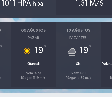
1011 HPA
1.31 M/S
hpa
S
09 AĞUSTOS
10 AĞUSTOS
PAZAR
PAZARTESI
°
°
°
19
19
Güneşli
Sis
Yakın
Nem: %73
Nem: %81
s
Rüzgar: 5.19 m/s
Rüzgar: 4.89 m/s
R