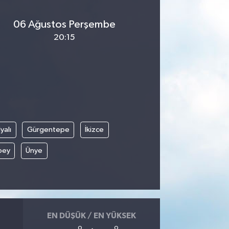
06 Ağustos Perşembe
20:15
yalı
Gürgentepe
İkizce
bey
Ünye
EN DÜŞÜK / EN YÜKSEK