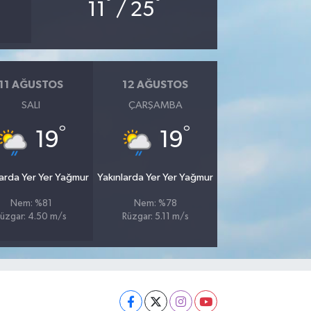
°
°
11
/ 25
11 AĞUSTOS
12 AĞUSTOS
SALI
ÇARŞAMBA
°
°
19
19
larda Yer Yer Yağmur
Yakınlarda Yer Yer Yağmur
Nem: %81
Nem: %78
üzgar: 4.50 m/s
Rüzgar: 5.11 m/s