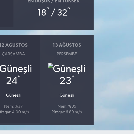
EN DÜŞÜK / EN YÜKSEK
°
°
18
/ 32
12 AĞUSTOS
13 AĞUSTOS
ÇARŞAMBA
PERŞEMBE
°
°
24
23
Güneşli
Güneşli
Nem: %37
Nem: %35
üzgar: 4.00 m/s
Rüzgar: 6.89 m/s