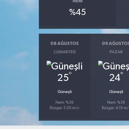
NEM
%45
08 AĞUSTOS
09 AĞUSTO
CUMARTESI
PAZAR
°
°
25
24
Güneşli
Güneşli
Nem: %39
Nem: %39
Rüzgar: 5.50 m/s
Rüzgar: 4.19 m/