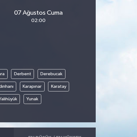
07 Ağustos Cuma
02:00
ra
Derbent
Derebucak
dınhanı
Karapınar
Karatay
Yalıhüyük
Yunak