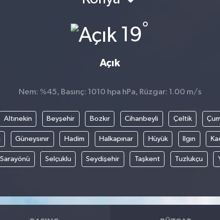
°
19
Açık
Nem: %45, Basınç: 1010 hpa hPa, Rüzgar: 1.00 m/s
Altınekin
Beyşehir
Bozkır
Cihanbeyli
Çeltik
Çum
i
Güneysınır
Hadim
Halkapınar
Hüyük
Ilgın
Ka
Sarayönü
Selçuklu
Seydişehir
Taşkent
Tuzlukçu