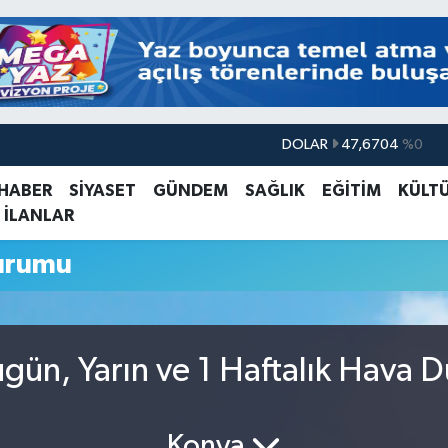
DOLAR
47,6704
%0
EURO
55,0406
%-0.08
 HABER
SİYASET
GÜNDEM
SAĞLIK
EĞİTİM
KÜLT
 İLANLAR
STERLİN
64,2143
%0
GRAM ALTIN
6510.40
%0.45
urumu
BİST100
13.799
%70
BITCOIN
64.225,61
%-0.63
gün, Yarın ve 1 Haftalık Hava 
Konya