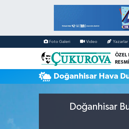
Mersin Nöbetçi Eczaneler
Mersin Hava Durumu
Foto Galeri
Video
Yazarlar
Mersin Namaz Vakitleri
ÖZEL
RESMİ
Mersin Trafik Yoğunluk Haritası
Doğanhisar Hava D
Süper Lig Puan Durumu ve Fikstür
Tüm Manşetler
Doğanhisar Bu
Son Dakika Haberleri
Haber Arşivi