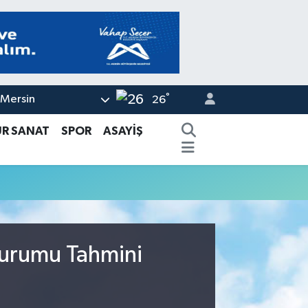
°
Mersin
26
ÜR SANAT
SPOR
ASAYİŞ
Durumu Tahmini