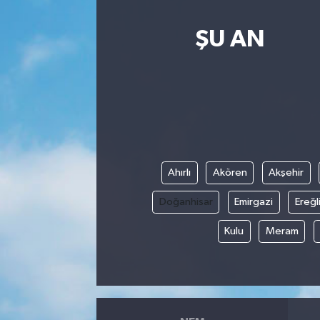
ŞU AN
Ahırlı
Akören
Akşehir
Doğanhisar
Emirgazi
Ereğl
Kulu
Meram