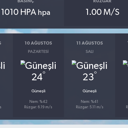
BASINÇ
RÜZGAR
1010 HPA
1.00 M/S
hpa
S
10 AĞUSTOS
11 AĞUSTOS
PAZARTESI
SALI
°
°
24
23
Güneşli
Güneşli
Nem: %42
Nem: %41
s
Rüzgar: 6.19 m/s
Rüzgar: 5.11 m/s
R