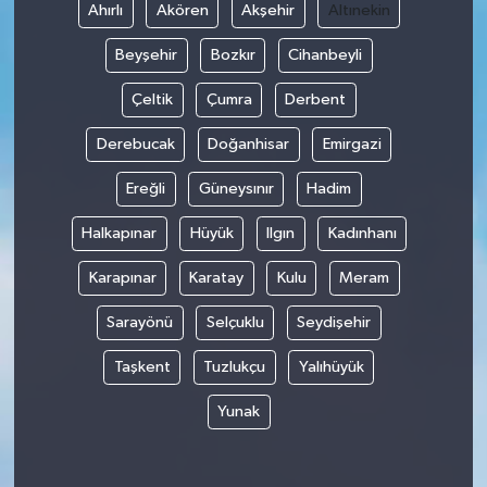
Ahırlı
Akören
Akşehir
Altınekin
Beyşehir
Bozkır
Cihanbeyli
Çeltik
Çumra
Derbent
Derebucak
Doğanhisar
Emirgazi
Ereğli
Güneysınır
Hadim
Halkapınar
Hüyük
Ilgın
Kadınhanı
Karapınar
Karatay
Kulu
Meram
Sarayönü
Selçuklu
Seydişehir
Taşkent
Tuzlukçu
Yalıhüyük
Yunak