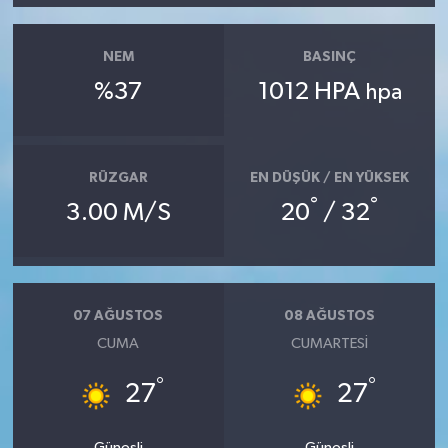
NEM
BASINÇ
%37
1012 HPA
hpa
RÜZGAR
EN DÜŞÜK / EN YÜKSEK
°
°
3.00 M/S
20
/ 32
07 AĞUSTOS
08 AĞUSTOS
CUMA
CUMARTESI
°
°
27
27
Güneşli
Güneşli