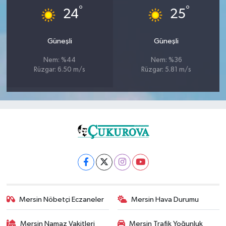
°
°
24
25
Güneşli
Güneşli
Nem: %44
Nem: %36
Rüzgar: 6.50 m/s
Rüzgar: 5.81 m/s
Mersin Nöbetçi Eczaneler
Mersin Hava Durumu
Mersin Namaz Vakitleri
Mersin Trafik Yoğunluk