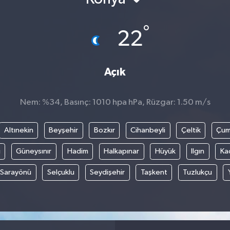
°
22
Açık
Nem: %34, Basınç: 1010 hpa hPa, Rüzgar: 1.50 m/s
Altınekin
Beyşehir
Bozkır
Cihanbeyli
Çeltik
Çum
i
Güneysınır
Hadim
Halkapınar
Hüyük
Ilgın
Ka
Sarayönü
Selçuklu
Seydişehir
Taşkent
Tuzlukçu