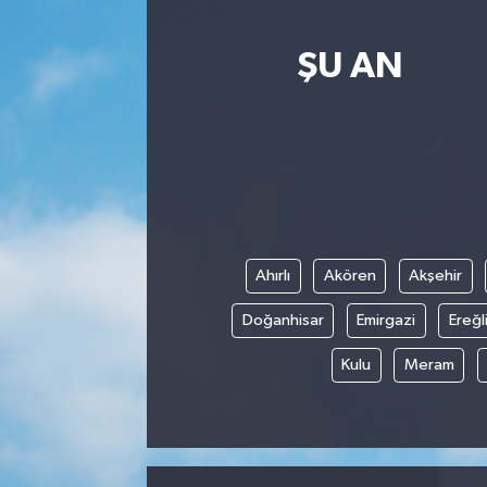
ŞU AN
Ahırlı
Akören
Akşehir
Doğanhisar
Emirgazi
Ereğl
Kulu
Meram