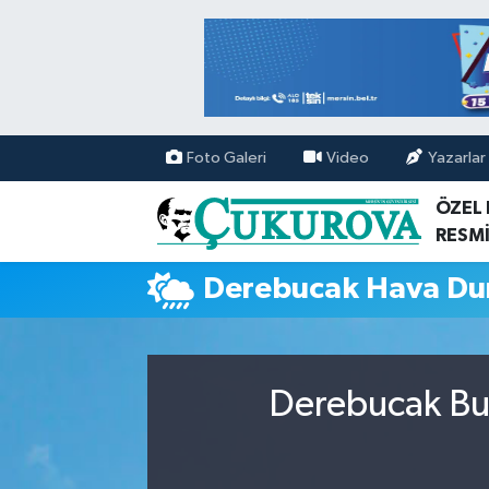
Mersin Nöbetçi Eczaneler
Mersin Hava Durumu
Foto Galeri
Video
Yazarlar
Mersin Namaz Vakitleri
ÖZEL
RESMİ
Mersin Trafik Yoğunluk Haritası
Derebucak Hava D
Süper Lig Puan Durumu ve Fikstür
Tüm Manşetler
Derebucak Bug
Son Dakika Haberleri
Haber Arşivi