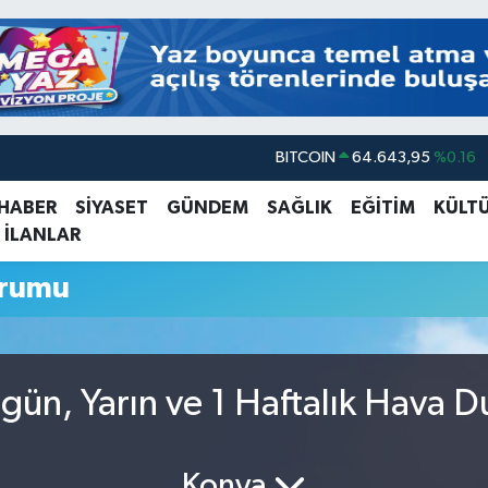
BITCOIN
64.643,95
%0.16
DOLAR
47,6704
%0
 HABER
SİYASET
GÜNDEM
SAĞLIK
EĞİTİM
KÜLT
 İLANLAR
EURO
55,0406
%-0.08
STERLİN
64,2143
%0
urumu
GRAM ALTIN
6500.87
%0.12
BİST100
13.799
%70
ün, Yarın ve 1 Haftalık Hava 
Konya