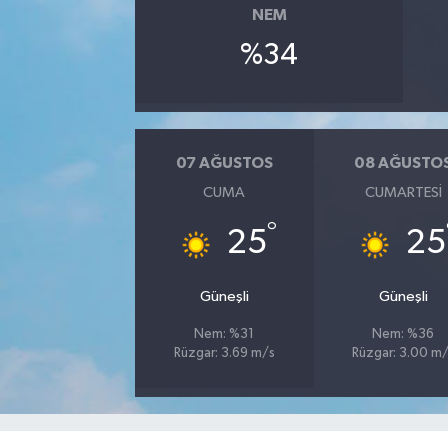
NEM
%34
07 AĞUSTOS
08 AĞUSTO
CUMA
CUMARTESI
°
25
25
Güneşli
Güneşli
Nem: %31
Nem: %36
Rüzgar: 3.69 m/s
Rüzgar: 3.00 m