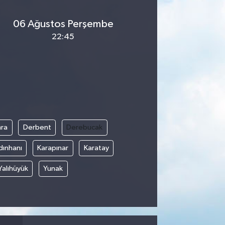
06 Ağustos Perşembe
22:45
ra
Derbent
Derebucak
dınhanı
Karapınar
Karatay
Yalıhüyük
Yunak