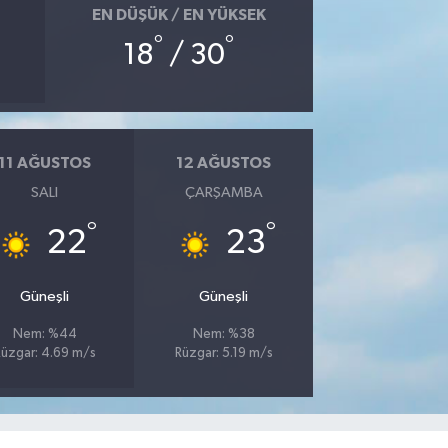
EN DÜŞÜK / EN YÜKSEK
°
°
18
/ 30
11 AĞUSTOS
12 AĞUSTOS
SALI
ÇARŞAMBA
°
°
22
23
Güneşli
Güneşli
Nem: %44
Nem: %38
üzgar: 4.69 m/s
Rüzgar: 5.19 m/s