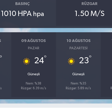
BASINÇ
RÜZGAR
1010 HPA
1.50 M/S
hpa
S
09 AĞUSTOS
10 AĞUSTOS
PAZAR
PAZARTESI
°
°
°
24
23
Güneşli
Güneşli
Nem: %38
Nem: %35
/s
Rüzgar: 6.39 m/s
Rüzgar: 5.89 m/s
R