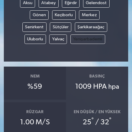
Aksu
Atabey
Eğirdir
Gelendost
Gönen
Keçiborlu
Merkez
Senirkent
Sütçüler
Şarkikaraağaç
Uluborlu
Yalvaç
Yenişarbademli
NEM
BASINÇ
%59
1009 HPA
hpa
RÜZGAR
EN DÜŞÜK / EN YÜKSEK
°
°
1.00 M/S
25
/ 32