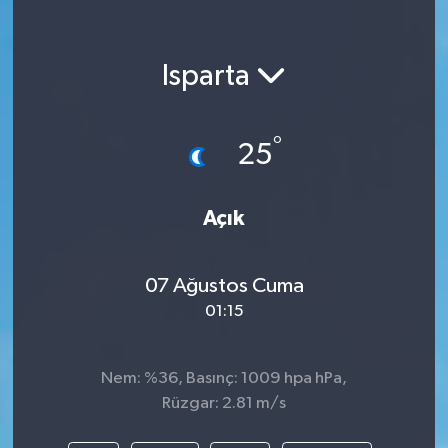
Isparta
°
25
Açık
07 Ağustos Cuma
01:15
Nem: %36, Basınç: 1009 hpa hPa,
Rüzgar: 2.81 m/s