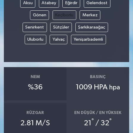
Aksu
Atabey
Eğirdir
Gelendost
Gönen
Keçiborlu
Merkez
Senirkent
Sütçüler
Şarkikaraağaç
Uluborlu
Yalvaç
Yenişarbademli
NEM
BASINÇ
%36
1009 HPA
hpa
RÜZGAR
EN DÜŞÜK / EN YÜKSEK
°
°
2.81 M/S
21
/ 32