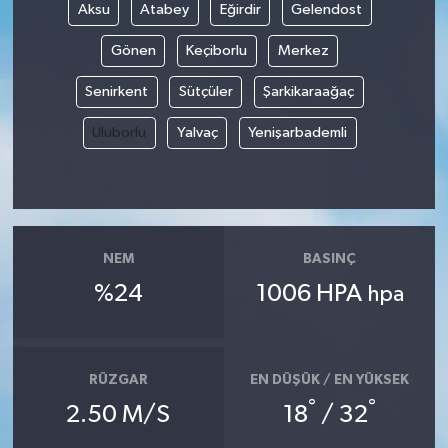
Aksu
Atabey
Eğirdir
Gelendost
Gönen
Keçiborlu
Merkez
Senirkent
Sütçüler
Şarkikaraağaç
Uluborlu
Yalvaç
Yenişarbademli
NEM
BASINÇ
%24
1006 HPA
hpa
RÜZGAR
EN DÜŞÜK / EN YÜKSEK
°
°
2.50 M/S
18
/ 32