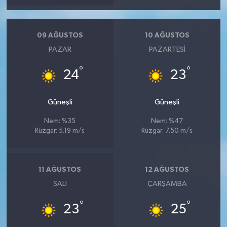
09 AĞUSTOS
10 AĞUSTOS
PAZAR
PAZARTESI
°
°
24
23
Güneşli
Güneşli
Nem: %35
Nem: %47
Rüzgar: 5.19 m/s
Rüzgar: 7.50 m/s
11 AĞUSTOS
12 AĞUSTOS
SALI
ÇARŞAMBA
°
°
23
25