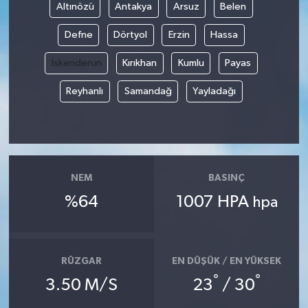
Altınözü
Antakya
Arsuz
Belen
Defne
Dörtyol
Erzin
Hassa
İskenderun
Kırıkhan
Kumlu
Payas
Reyhanlı
Samandağ
Yayladağı
NEM
BASINÇ
%64
1007 HPA
hpa
RÜZGAR
EN DÜŞÜK / EN YÜKSEK
°
°
3.50 M/S
23
/ 30