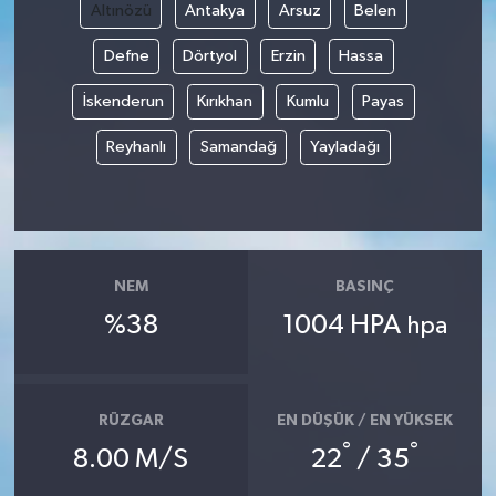
Altınözü
Antakya
Arsuz
Belen
Defne
Dörtyol
Erzin
Hassa
İskenderun
Kırıkhan
Kumlu
Payas
Reyhanlı
Samandağ
Yayladağı
NEM
BASINÇ
%38
1004 HPA
hpa
RÜZGAR
EN DÜŞÜK / EN YÜKSEK
°
°
8.00 M/S
22
/ 35