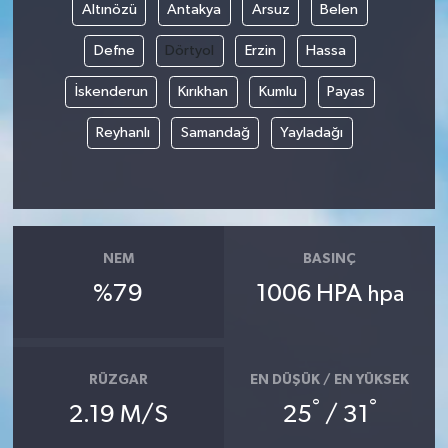
Altınözü
Antakya
Arsuz
Belen
Defne
Dörtyol
Erzin
Hassa
İskenderun
Kırıkhan
Kumlu
Payas
Reyhanlı
Samandağ
Yayladağı
NEM
BASINÇ
%79
1006 HPA
hpa
RÜZGAR
EN DÜŞÜK / EN YÜKSEK
°
°
2.19 M/S
25
/ 31