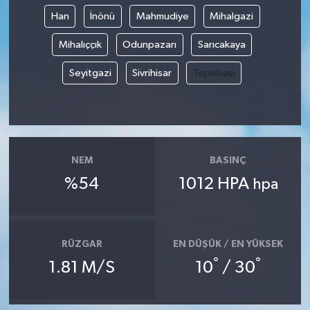
Han
İnönü
Mahmudiye
Mihalgazi
Mihalıççık
Odunpazarı
Sarıcakaya
Seyitgazi
Sivrihisar
Tepebaşı
NEM
BASINÇ
%54
1012 HPA
hpa
RÜZGAR
EN DÜŞÜK / EN YÜKSEK
°
°
1.81 M/S
10
/ 30