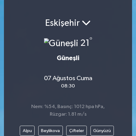
Eskişehir
°
21
Güneşli
07 Ağustos Cuma
08:30
Nem: %54, Basınç: 1012 hpa hPa,
Rüzgar: 1.81 m/s
Alpu
Beylikova
Çifteler
Günyüzü