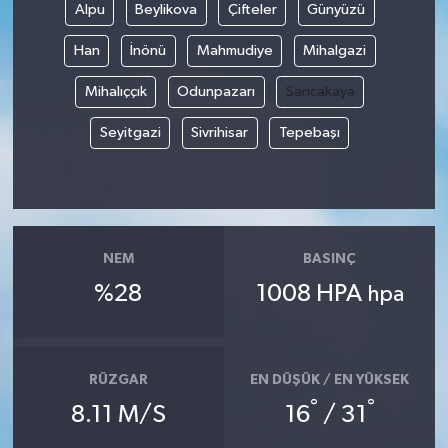
Alpu
Beylikova
Çifteler
Günyüzü
Han
İnönü
Mahmudiye
Mihalgazi
Mihalıççık
Odunpazarı
Sarıcakaya
Seyitgazi
Sivrihisar
Tepebaşı
NEM
BASINÇ
%28
1008 HPA
hpa
RÜZGAR
EN DÜŞÜK / EN YÜKSEK
°
°
8.11 M/S
16
/ 31