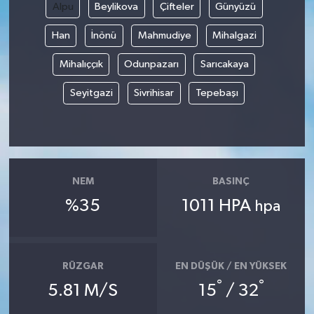
Alpu
Beylikova
Çifteler
Günyüzü
Han
İnönü
Mahmudiye
Mihalgazi
Mihalıççık
Odunpazarı
Sarıcakaya
Seyitgazi
Sivrihisar
Tepebaşı
NEM
BASINÇ
%35
1011 HPA
hpa
RÜZGAR
EN DÜŞÜK / EN YÜKSEK
°
°
5.81 M/S
15
/ 32