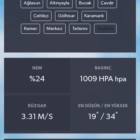
Ağlasun
Altınyayla
Bucak
Çavdır
Çeltikçi
Gölhisar
Karamanlı
Kemer
Merkez
Tefenni
Yeşilova
NEM
BASINÇ
%24
1009 HPA
hpa
RÜZGAR
EN DÜŞÜK / EN YÜKSEK
°
°
3.31 M/S
19
/ 34