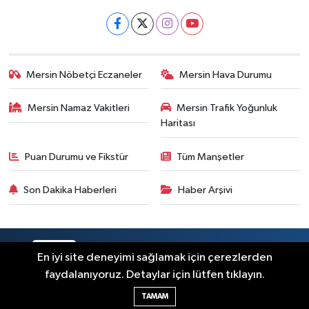
Mersin Nöbetçi Eczaneler
Mersin Hava Durumu
Mersin Namaz Vakitleri
Mersin Trafik Yoğunluk
Haritası
Puan Durumu ve Fikstür
Tüm Manşetler
Son Dakika Haberleri
Haber Arşivi
RSS
Copyright © 2025. Her hakkı saklıdır.
En iyi site deneyimi sağlamak için çerezlerden
faydalanıyoruz. Detaylar için lütfen tıklayın.
Haber Yazılımı:
TE Bilişim
TAMAM