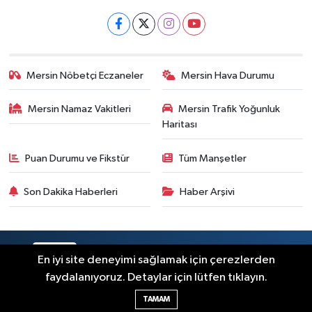
Mersin Nöbetçi Eczaneler
Mersin Hava Durumu
Mersin Namaz Vakitleri
Mersin Trafik Yoğunluk
Haritası
Puan Durumu ve Fikstür
Tüm Manşetler
Son Dakika Haberleri
Haber Arşivi
RSS
Copyright © 2025. Her hakkı saklıdır.
En iyi site deneyimi sağlamak için çerezlerden
faydalanıyoruz. Detaylar için lütfen tıklayın.
Haber Yazılımı:
TE Bilişim
TAMAM