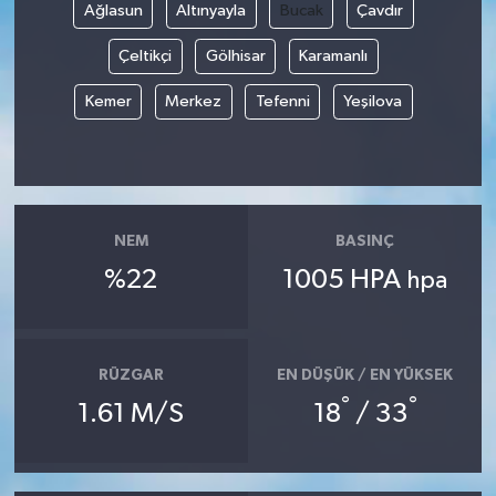
Ağlasun
Altınyayla
Bucak
Çavdır
Çeltikçi
Gölhisar
Karamanlı
Kemer
Merkez
Tefenni
Yeşilova
NEM
BASINÇ
%22
1005 HPA
hpa
RÜZGAR
EN DÜŞÜK / EN YÜKSEK
°
°
1.61 M/S
18
/ 33