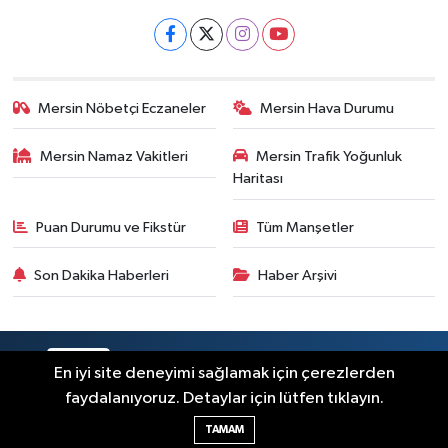
Mersin Nöbetçi Eczaneler
Mersin Hava Durumu
Mersin Namaz Vakitleri
Mersin Trafik Yoğunluk
Haritası
Puan Durumu ve Fikstür
Tüm Manşetler
Son Dakika Haberleri
Haber Arşivi
RSS
Copyright © 2025. Her hakkı saklıdır.
En iyi site deneyimi sağlamak için çerezlerden
faydalanıyoruz. Detaylar için lütfen tıklayın.
Haber Yazılımı:
TE Bilişim
TAMAM