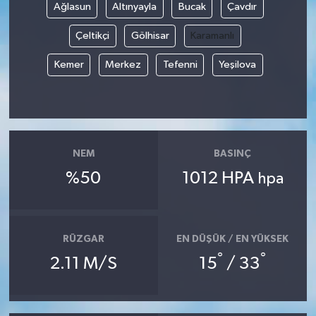
Ağlasun
Altınyayla
Bucak
Çavdır
Çeltikçi
Gölhisar
Karamanlı
Kemer
Merkez
Tefenni
Yeşilova
NEM
BASINÇ
%50
1012 HPA
hpa
RÜZGAR
EN DÜŞÜK / EN YÜKSEK
°
°
2.11 M/S
15
/ 33