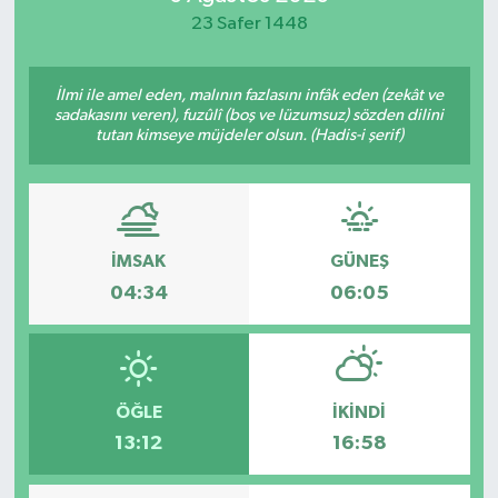
23 Safer 1448
İlmi ile amel eden, malının fazlasını infâk eden (zekât ve
sadakasını veren), fuzûlî (boş ve lüzumsuz) sözden dilini
tutan kimseye müjdeler olsun. (Hadis-i şerif)
İMSAK
GÜNEŞ
04:34
06:05
ÖĞLE
İKINDI
13:12
16:58