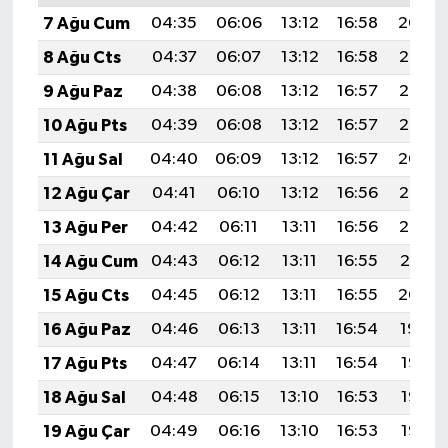
7 Ağu Cum
04:35
06:06
13:12
16:58
20:09
8 Ağu Cts
04:37
06:07
13:12
16:58
20:08
9 Ağu Paz
04:38
06:08
13:12
16:57
20:07
10 Ağu Pts
04:39
06:08
13:12
16:57
20:06
11 Ağu Sal
04:40
06:09
13:12
16:57
20:04
12 Ağu Çar
04:41
06:10
13:12
16:56
20:03
13 Ağu Per
04:42
06:11
13:11
16:56
20:02
14 Ağu Cum
04:43
06:12
13:11
16:55
20:01
15 Ağu Cts
04:45
06:12
13:11
16:55
20:00
16 Ağu Paz
04:46
06:13
13:11
16:54
19:59
17 Ağu Pts
04:47
06:14
13:11
16:54
19:57
18 Ağu Sal
04:48
06:15
13:10
16:53
19:56
19 Ağu Çar
04:49
06:16
13:10
16:53
19:55