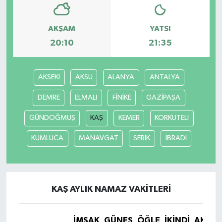
AKŞAM
YATSI
20:10
21:35
AKSEKİ
AKSU
ALANYA
ANTALYA
DEMRE
ELMALI
FİNİKE
GAZİPAŞA
GÜNDOĞMUŞ
KAŞ
KEMER
KORKUTELİ
KUMLUCA
MANAVGAT
SERİK
İBRADI
KAŞ AYLIK NAMAZ VAKITLERI
İMSAK
GÜNEŞ
ÖĞLE
İKINDI
AKŞA