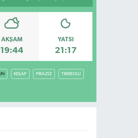
AKŞAM
YATSI
19:44
21:17
UN
KEŞAP
PİRAZİZ
TİREBOLU