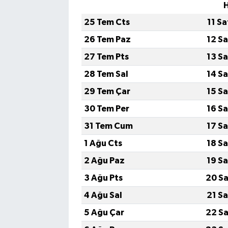
H
25 Tem Cts
11 S
26 Tem Paz
12 S
27 Tem Pts
13 S
28 Tem Sal
14 S
29 Tem Çar
15 S
30 Tem Per
16 S
31 Tem Cum
17 S
1 Ağu Cts
18 S
2 Ağu Paz
19 S
3 Ağu Pts
20 Sa
4 Ağu Sal
21 S
5 Ağu Çar
22 Sa