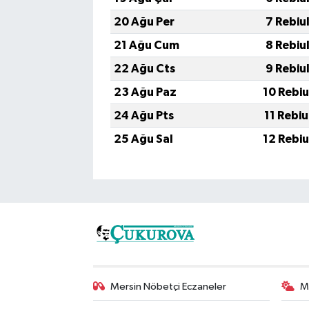
20 Ağu Per
7 Rebiu
21 Ağu Cum
8 Rebiu
22 Ağu Cts
9 Rebiu
23 Ağu Paz
10 Rebi
24 Ağu Pts
11 Rebi
25 Ağu Sal
12 Rebi
Mersin Nöbetçi Eczaneler
M