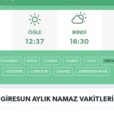
ÖĞLE
İKINDI
12:37
16:30
OĞANKENT
ESPİYE
EYNESİL
GÖRELE
GÜCE
GİRES
YAĞLIDERE
ÇAMOLUK
ÇANAKÇI
ŞEBİNKARAHİSAR
GİRESUN AYLIK NAMAZ VAKITLERI