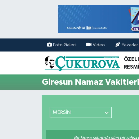
Mersin Nöbetçi Eczaneler
Mersin Hava Durumu
Foto Galeri
Video
Yazarlar
Mersin Namaz Vakitleri
ÖZEL
RESMİ
Mersin Trafik Yoğunluk Haritası
Giresun Namaz Vakitler
Süper Lig Puan Durumu ve Fikstür
Tüm Manşetler
MERSİN
Son Dakika Haberleri
Haber Arşivi
Bir kimse sıkıntıda olan bir şahsa