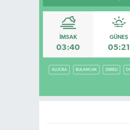
İMSAK
GÜNEŞ
03:40
05:21
ALUCRA
BULANCAK
DERELİ
D