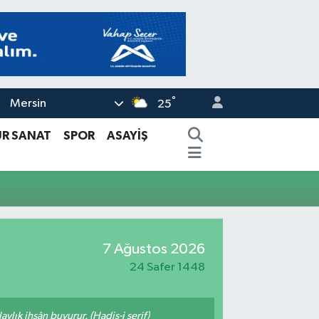
°
Mersin
25
ÜR SANAT
SPOR
ASAYİŞ
7 Ağustos 2026
24 Safer 1448
ylık ihsân buyurur. (Hadis-i şerif)