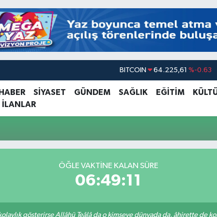
BITCOIN
64.225,61
%-0.63
DOLAR
47,7143
%0.16
 HABER
SİYASET
GÜNDEM
SAĞLIK
EĞİTİM
KÜLT
 İLANLAR
EURO
55,0317
%-0.02
STERLİN
64,2463
%0.07
i
GRAM ALTIN
6510.40
%0.45
BİST100
13.799
%70
ÖĞLE VAKTINE KALAN SÜRE
06:49:11
 kolaylık gösterirse Allâhü Teâlâ da o kimseye dünyada da, âhirette de kola