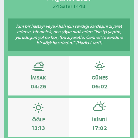
24 Safer 1448
Kim bir hastayı veya Allah için sevdiği kardeşini ziyaret
ederse, bir melek, ona şöyle nidâ eder: "Ne iyi yaptın,
yürüdüğün yol ne hoş, (bu ziyaretle) Cennet'te kendine
bir köşk hazırladın!" (Hadis-i şerif)
İMSAK
GÜNEŞ
04:26
06:02
ÖĞLE
İKINDI
13:13
17:02