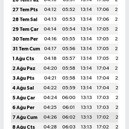
27 Tem Pts
04:12
05:52
13:14
17:06
20:26
28 Tem Sal
04:13
05:53
13:14
17:06
20:25
29 Tem Çar
04:14
05:54
13:14
17:05
20:24
30 Tem Per
04:16
05:55
13:14
17:05
20:23
31 Tem Cum
04:17
05:56
13:14
17:05
20:22
1 Ağu Cts
04:18
05:57
13:14
17:05
20:21
2 Ağu Paz
04:20
05:58
13:14
17:04
20:20
3 Ağu Pts
04:21
05:58
13:14
17:04
20:19
4 Ağu Sal
04:22
05:59
13:14
17:04
20:18
5 Ağu Çar
04:24
06:00
13:13
17:03
20:17
6 Ağu Per
04:25
06:01
13:13
17:03
20:16
7 Ağu Cum
04:26
06:02
13:13
17:02
20:15
8 Ağu Cts
04:28
06:03
13:13
17:02
20:13