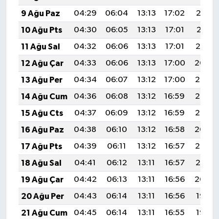
9 Ağu Paz
04:29
06:04
13:13
17:02
20:12
10 Ağu Pts
04:30
06:05
13:13
17:01
20:11
11 Ağu Sal
04:32
06:06
13:13
17:01
20:10
12 Ağu Çar
04:33
06:06
13:13
17:00
20:09
13 Ağu Per
04:34
06:07
13:12
17:00
20:07
14 Ağu Cum
04:36
06:08
13:12
16:59
20:06
15 Ağu Cts
04:37
06:09
13:12
16:59
20:05
16 Ağu Paz
04:38
06:10
13:12
16:58
20:04
17 Ağu Pts
04:39
06:11
13:12
16:57
20:02
18 Ağu Sal
04:41
06:12
13:11
16:57
20:01
19 Ağu Çar
04:42
06:13
13:11
16:56
20:00
20 Ağu Per
04:43
06:14
13:11
16:56
19:58
21 Ağu Cum
04:45
06:14
13:11
16:55
19:57