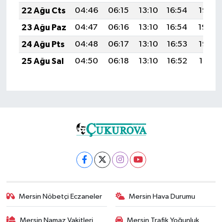
22 Ağu Cts
04:46
06:15
13:10
16:54
19:56
23 Ağu Paz
04:47
06:16
13:10
16:54
19:54
24 Ağu Pts
04:48
06:17
13:10
16:53
19:53
25 Ağu Sal
04:50
06:18
13:10
16:52
19:51
Mersin Nöbetçi Eczaneler
Mersin Hava Durumu
Mersin Namaz Vakitleri
Mersin Trafik Yoğunluk