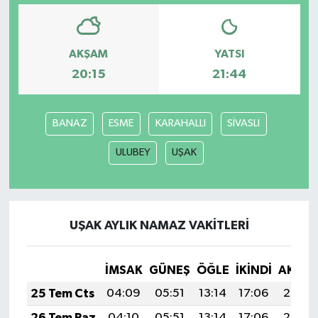
AKŞAM
YATSI
20:15
21:44
BANAZ
ESME
KARAHALLI
SİVASLI
ULUBEY
UŞAK
UŞAK AYLIK NAMAZ VAKITLERI
İMSAK
GÜNEŞ
ÖĞLE
İKINDI
AKŞA
25 Tem Cts
04:09
05:51
13:14
17:06
20:27
26 Tem Paz
04:10
05:51
13:14
17:06
20:26