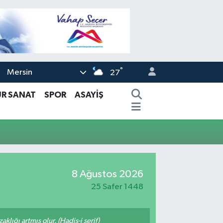
°
Mersin
27
ÜR SANAT
SPOR
ASAYİŞ
8 Ağustos 2026
25 Safer 1448
lığı artmış olur. (Hadis-i şerif)