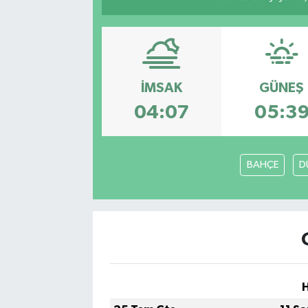
İMSAK
GÜNEŞ
04:07
05:3
BAHÇE
D
H