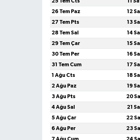
25 Tem Cts
11 S
26 Tem Paz
12 S
27 Tem Pts
13 S
28 Tem Sal
14 S
29 Tem Çar
15 S
30 Tem Per
16 S
31 Tem Cum
17 S
1 Ağu Cts
18 S
2 Ağu Paz
19 S
3 Ağu Pts
20 Sa
4 Ağu Sal
21 S
5 Ağu Çar
22 Sa
6 Ağu Per
23 Sa
7 Ağu Cum
24 Sa