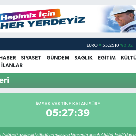
EURO
55,2510
%0.32
STERLİN
64,4811
%0.38
 HABER
SİYASET
GÜNDEM
SAĞLIK
EĞİTİM
KÜLT
 İLANLAR
GRAM ALTIN
6648.99
%2.59
BİST100
13.779
%-14
eri
BITCOIN
64.960,21
%0.87
DOLAR
47,7436
%0.18
İMSAK VAKTINE KALAN SÜRE
05:27:39
ı (rağbeti azalarak) zühdü artmazsa o kimsenin ancak Allâhü Teâlâ'dan uzak