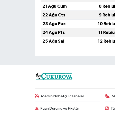
21 Ağu Cum
8 Rebiu
22 Ağu Cts
9 Rebiu
23 Ağu Paz
10 Rebi
24 Ağu Pts
11 Rebi
25 Ağu Sal
12 Rebi
Mersin Nöbetçi Eczaneler
M
Puan Durumu ve Fikstür
Tü