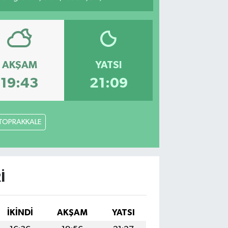
AKŞAM
YATSI
19:43
21:09
TOPRAKKALE
I
İKINDI
AKŞAM
YATSI