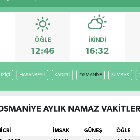
ÖĞLE
İKINDI
9
12:46
16:32
ÜZİÇİ
HASANBEYLİ
KADİRLİ
OSMANİYE
SUMBAS
OSMANİYE AYLIK NAMAZ VAKITLER
İCRİ
İMSAK
GÜNEŞ
ÖĞLE