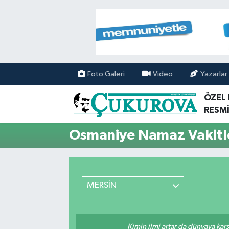
Mersin Nöbetçi Eczaneler
Mersin Hava Durumu
Foto Galeri
Video
Yazarlar
Mersin Namaz Vakitleri
ÖZEL
RESMİ
Mersin Trafik Yoğunluk Haritası
Osmaniye Namaz Vakitl
Süper Lig Puan Durumu ve Fikstür
Tüm Manşetler
MERSİN
Son Dakika Haberleri
Haber Arşivi
Kimin ilmi artar da dünyaya karş