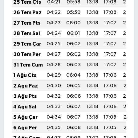
25 Tem Cts
04:21
05:58
13:18
17:08
20:28
26 Tem Paz
04:22
05:59
13:18
17:08
20:27
27 Tem Pts
04:23
06:00
13:18
17:07
20:26
28 Tem Sal
04:24
06:01
13:18
17:07
20:25
29 Tem Çar
04:25
06:02
13:18
17:07
20:25
30 Tem Per
04:27
06:02
13:18
17:07
20:24
31 Tem Cum
04:28
06:03
13:18
17:07
20:23
1 Ağu Cts
04:29
06:04
13:18
17:06
20:22
2 Ağu Paz
04:30
06:05
13:18
17:06
20:21
3 Ağu Pts
04:32
06:06
13:18
17:06
20:20
4 Ağu Sal
04:33
06:07
13:18
17:06
20:19
5 Ağu Çar
04:34
06:07
13:18
17:05
20:18
6 Ağu Per
04:35
06:08
13:18
17:05
20:17