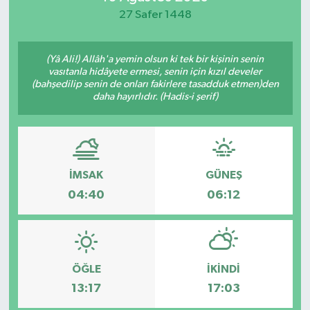
27 Safer 1448
(Yâ Ali!) Allâh'a yemin olsun ki tek bir kişinin senin
vasıtanla hidâyete ermesi, senin için kızıl develer
(bahşedilip senin de onları fakirlere tasadduk etmen)den
daha hayırlıdır. (Hadis-i şerif)
İMSAK
GÜNEŞ
04:40
06:12
ÖĞLE
İKINDI
13:17
17:03