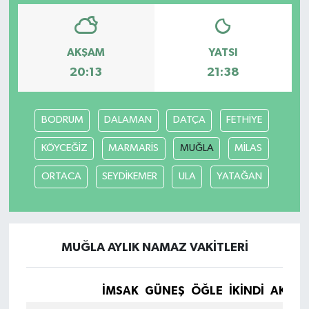
AKŞAM
YATSI
20:13
21:38
BODRUM
DALAMAN
DATÇA
FETHİYE
KÖYCEĞİZ
MARMARİS
MUĞLA
MİLAS
ORTACA
SEYDİKEMER
ULA
YATAĞAN
MUĞLA AYLIK NAMAZ VAKITLERI
İMSAK
GÜNEŞ
ÖĞLE
İKINDI
AKŞA