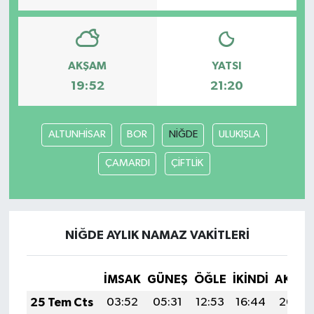
AKŞAM
YATSI
19:52
21:20
ALTUNHİSAR
BOR
NİĞDE
ULUKIŞLA
ÇAMARDI
ÇİFTLİK
NİĞDE AYLIK NAMAZ VAKITLERI
İMSAK
GÜNEŞ
ÖĞLE
İKINDI
AKŞA
25 Tem Cts
03:52
05:31
12:53
16:44
20:04