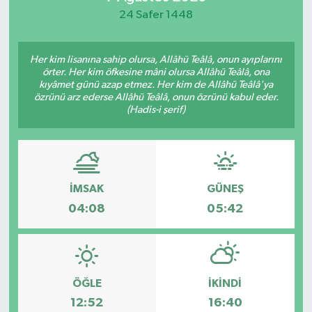
24 Safer 1448
Her kim lisanına sahip olursa, Allâhü Teâlâ, onun ayıplarını
örter. Her kim öfkesine mâni olursa Allâhü Teâlâ, ona
kıyâmet günü azap etmez. Her kim de Allâhü Teâlâ'ya
özrünü arz ederse Allâhü Teâlâ, onun özrünü kabul eder.
(Hadis-i şerif)
İMSAK
GÜNEŞ
04:08
05:42
ÖĞLE
İKINDI
12:52
16:40