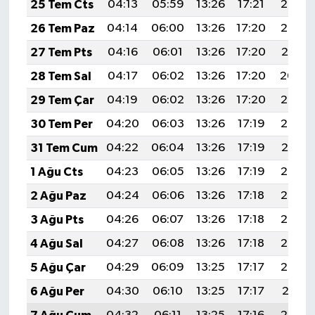
25 Tem Cts
04:13
05:59
13:26
17:21
20:43
26 Tem Paz
04:14
06:00
13:26
17:20
20:42
27 Tem Pts
04:16
06:01
13:26
17:20
20:41
28 Tem Sal
04:17
06:02
13:26
17:20
20:40
29 Tem Çar
04:19
06:02
13:26
17:20
20:39
30 Tem Per
04:20
06:03
13:26
17:19
20:38
31 Tem Cum
04:22
06:04
13:26
17:19
20:37
1 Ağu Cts
04:23
06:05
13:26
17:19
20:36
2 Ağu Paz
04:24
06:06
13:26
17:18
20:35
3 Ağu Pts
04:26
06:07
13:26
17:18
20:34
4 Ağu Sal
04:27
06:08
13:26
17:18
20:33
5 Ağu Çar
04:29
06:09
13:25
17:17
20:32
6 Ağu Per
04:30
06:10
13:25
17:17
20:31