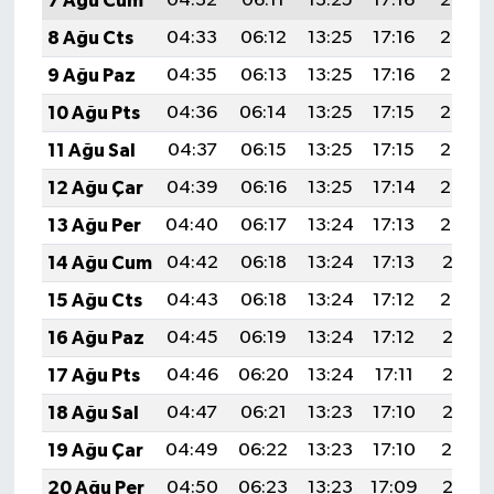
7 Ağu Cum
04:32
06:11
13:25
17:16
20:30
8 Ağu Cts
04:33
06:12
13:25
17:16
20:29
9 Ağu Paz
04:35
06:13
13:25
17:16
20:27
10 Ağu Pts
04:36
06:14
13:25
17:15
20:26
11 Ağu Sal
04:37
06:15
13:25
17:15
20:25
12 Ağu Çar
04:39
06:16
13:25
17:14
20:24
13 Ağu Per
04:40
06:17
13:24
17:13
20:22
14 Ağu Cum
04:42
06:18
13:24
17:13
20:21
15 Ağu Cts
04:43
06:18
13:24
17:12
20:20
16 Ağu Paz
04:45
06:19
13:24
17:12
20:18
17 Ağu Pts
04:46
06:20
13:24
17:11
20:17
18 Ağu Sal
04:47
06:21
13:23
17:10
20:15
19 Ağu Çar
04:49
06:22
13:23
17:10
20:14
20 Ağu Per
04:50
06:23
13:23
17:09
20:13