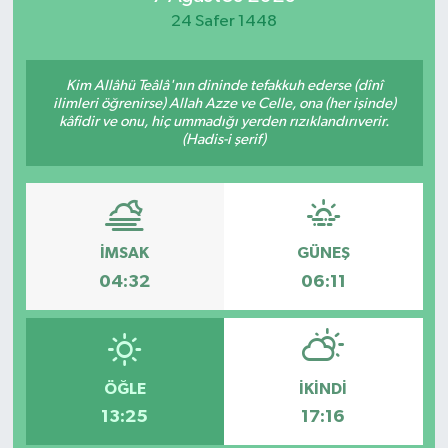
24 Safer 1448
Kim Allâhü Teâlâ'nın dininde tefakkuh ederse (dînî
ilimleri öğrenirse) Allah Azze ve Celle, ona (her işinde)
kâfidir ve onu, hiç ummadığı yerden rızıklandırıverir.
(Hadis-i şerif)
İMSAK
GÜNEŞ
04:32
06:11
ÖĞLE
İKINDI
13:25
17:16