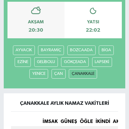
AKŞAM
YATSI
20:30
22:02
AYVACIK
BAYRAMİÇ
BOZCAADA
BİGA
EZİNE
GELİBOLU
GÖKÇEADA
LAPSEKİ
YENİCE
ÇAN
ÇANAKKALE
ÇANAKKALE AYLIK NAMAZ VAKITLERI
İMSAK
GÜNEŞ
ÖĞLE
İKINDI
AKŞA