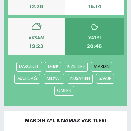
12:28
16:14
AKŞAM
YATSI
19:23
20:48
DARGECİT
DERİK
KIZILTEPE
MARDİN
MAZIDAĞI
MİDYAT
NUSAYBİN
SAVUR
ÖMERLİ
MARDİN AYLIK NAMAZ VAKITLERI