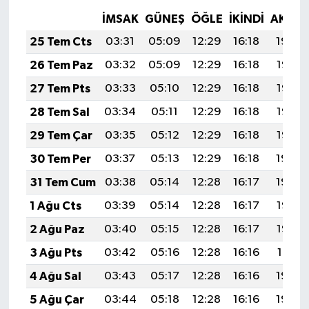
İMSAK
GÜNEŞ
ÖĞLE
İKINDI
AKŞA
25 Tem Cts
03:31
05:09
12:29
16:18
19:39
26 Tem Paz
03:32
05:09
12:29
16:18
19:38
27 Tem Pts
03:33
05:10
12:29
16:18
19:37
28 Tem Sal
03:34
05:11
12:29
16:18
19:36
29 Tem Çar
03:35
05:12
12:29
16:18
19:35
30 Tem Per
03:37
05:13
12:29
16:18
19:34
31 Tem Cum
03:38
05:14
12:28
16:17
19:34
1 Ağu Cts
03:39
05:14
12:28
16:17
19:33
2 Ağu Paz
03:40
05:15
12:28
16:17
19:32
3 Ağu Pts
03:42
05:16
12:28
16:16
19:31
4 Ağu Sal
03:43
05:17
12:28
16:16
19:30
5 Ağu Çar
03:44
05:18
12:28
16:16
19:29