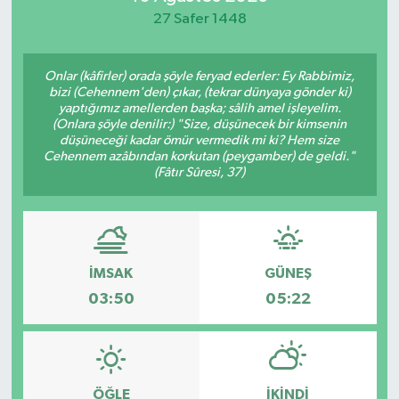
27 Safer 1448
Onlar (kâfirler) orada şöyle feryad ederler: Ey Rabbimiz,
bizi (Cehennem'den) çıkar, (tekrar dünyaya gönder ki)
yaptığımız amellerden başka; sâlih amel işleyelim.
(Onlara şöyle denilir:) "Size, düşünecek bir kimsenin
düşüneceği kadar ömür vermedik mi ki? Hem size
Cehennem azâbından korkutan (peygamber) de geldi."
(Fâtır Sûresi, 37)
İMSAK
GÜNEŞ
03:50
05:22
ÖĞLE
İKINDI