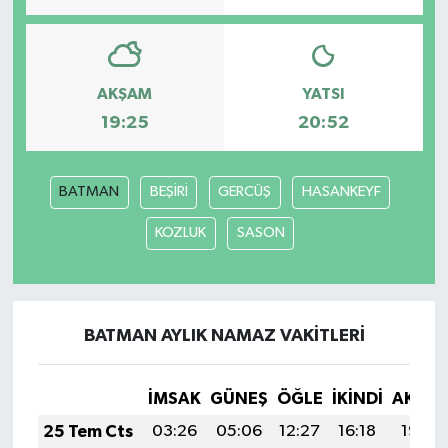
AKŞAM
YATSI
19:25
20:52
BATMAN
BEŞİRİ
GERCÜŞ
HASANKEYF
KOZLUK
SASON
BATMAN AYLIK NAMAZ VAKITLERI
İMSAK
GÜNEŞ
ÖĞLE
İKINDI
AKŞA
25 Tem Cts
03:26
05:06
12:27
16:18
19:38