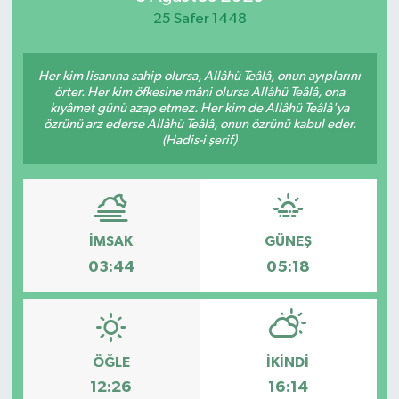
25 Safer 1448
Her kim lisanına sahip olursa, Allâhü Teâlâ, onun ayıplarını
örter. Her kim öfkesine mâni olursa Allâhü Teâlâ, ona
kıyâmet günü azap etmez. Her kim de Allâhü Teâlâ'ya
özrünü arz ederse Allâhü Teâlâ, onun özrünü kabul eder.
(Hadis-i şerif)
İMSAK
GÜNEŞ
03:44
05:18
ÖĞLE
İKINDI
12:26
16:14