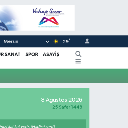
°
Mersin
29
ÜR SANAT
SPOR
ASAYİŞ
8 Ağustos 2026
25 Safer 1448
i kat kat verir. (Hadis-i şerif)