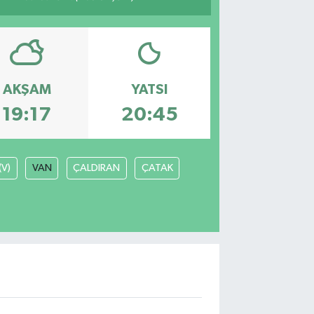
AKŞAM
YATSI
19:17
20:45
(V)
VAN
ÇALDIRAN
ÇATAK