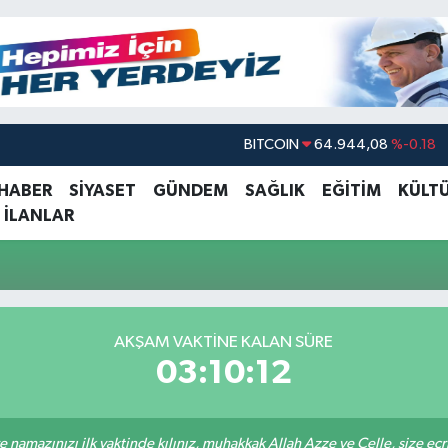
BITCOIN
64.944,08
%-0.18
DOLAR
47,7436
%0.18
 HABER
SİYASET
GÜNDEM
SAĞLIK
EĞİTİM
KÜLT
 İLANLAR
EURO
55,2510
%0.32
STERLİN
64,4811
%0.38
GRAM ALTIN
6660.55
%0.03
BİST100
13.779
%-14
AKŞAM VAKTINE KALAN SÜRE
03:10:12
 namazınızı ilk vaktinde kılınız, muhakkak Allah Azze ve Celle, size ecriniz