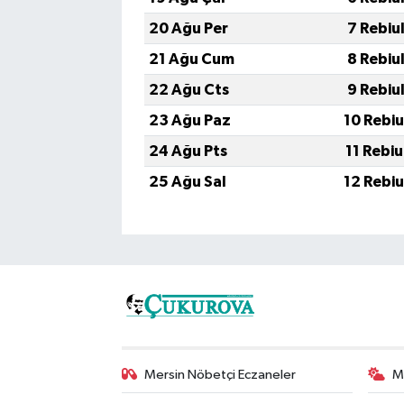
20 Ağu Per
7 Rebiu
21 Ağu Cum
8 Rebiu
22 Ağu Cts
9 Rebiu
23 Ağu Paz
10 Rebi
24 Ağu Pts
11 Rebi
25 Ağu Sal
12 Rebi
Mersin Nöbetçi Eczaneler
M