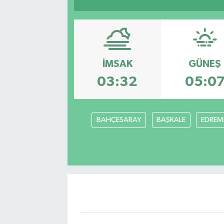
İMSAK
GÜNEŞ
03:32
05:0
BAHÇESARAY
BAŞKALE
EDREMİ