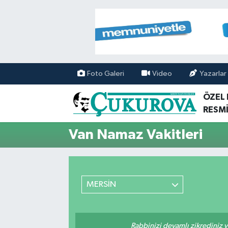
Mersin Nöbetçi Eczaneler
Mersin Hava Durumu
Foto Galeri
Video
Yazarlar
Mersin Namaz Vakitleri
ÖZEL
RESMİ
Mersin Trafik Yoğunluk Haritası
Van Namaz Vakitleri
Süper Lig Puan Durumu ve Fikstür
Tüm Manşetler
MERSİN
Son Dakika Haberleri
Haber Arşivi
Rabbinizi devamlı zikrediniz ve