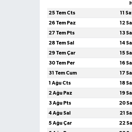
H
25 Tem Cts
11 S
26 Tem Paz
12 S
27 Tem Pts
13 S
28 Tem Sal
14 S
29 Tem Çar
15 S
30 Tem Per
16 S
31 Tem Cum
17 S
1 Ağu Cts
18 S
2 Ağu Paz
19 S
3 Ağu Pts
20 Sa
4 Ağu Sal
21 S
5 Ağu Çar
22 Sa