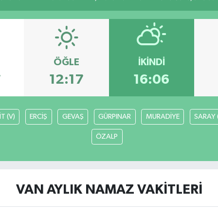
ÖĞLE
İKINDI
7
12:17
16:06
T (V)
ERCİŞ
GEVAŞ
GÜRPINAR
MURADİYE
SARAY 
ÖZALP
VAN AYLIK NAMAZ VAKITLERI