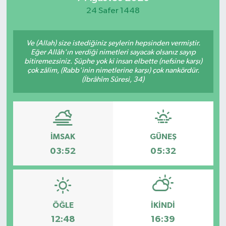
24 Safer 1448
Ve (Allah) size istediğiniz şeylerin hepsinden vermiştir.
Eğer Allâh'ın verdiği nimetleri sayacak olsanız sayıp
bitiremezsiniz. Şüphe yok ki insan elbette (nefsine karşı)
çok zâlim, (Rabb'inin nimetlerine karşı) çok nankördür.
(İbrâhîm Sûresi, 34)
İMSAK
GÜNEŞ
03:52
05:32
ÖĞLE
İKINDI
12:48
16:39