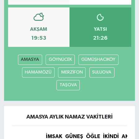
AKŞAM
YATSI
19:53
21:26
AMASYA
GÖYNÜCEK
GÜMÜŞHACIKÖY
HAMAMÖZÜ
MERZİFON
SULUOVA
TAŞOVA
AMASYA AYLIK NAMAZ VAKITLERI
İMSAK
GÜNEŞ
ÖĞLE
İKINDI
AKŞA