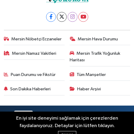
Mersin Nöbetçi Eczaneler
Mersin Hava Durumu
Mersin Namaz Vakitleri
Mersin Trafik Yoğunluk
Haritası
Puan Durumu ve Fikstür
Tüm Manşetler
Son Dakika Haberleri
Haber Arşivi
RSS
Copyright © 2025. Her hakkı saklıdır.
En iyi site deneyimi sağlamak için çerezlerden
faydalanıyoruz. Detaylar için lütfen tıklayın.
Haber Yazılımı:
TE Bilişim