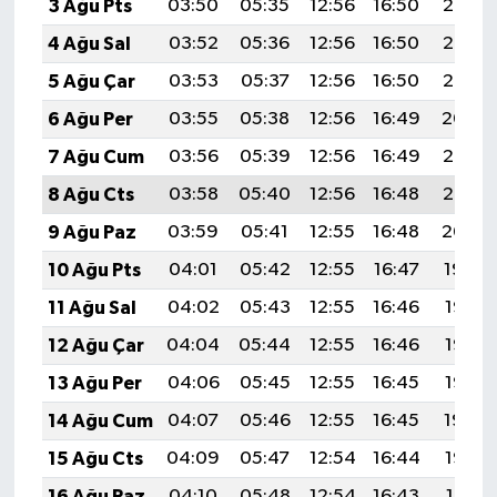
3 Ağu Pts
03:50
05:35
12:56
16:50
20:08
4 Ağu Sal
03:52
05:36
12:56
16:50
20:07
5 Ağu Çar
03:53
05:37
12:56
16:50
20:05
6 Ağu Per
03:55
05:38
12:56
16:49
20:04
7 Ağu Cum
03:56
05:39
12:56
16:49
20:03
8 Ağu Cts
03:58
05:40
12:56
16:48
20:02
9 Ağu Paz
03:59
05:41
12:55
16:48
20:00
10 Ağu Pts
04:01
05:42
12:55
16:47
19:59
11 Ağu Sal
04:02
05:43
12:55
16:46
19:58
12 Ağu Çar
04:04
05:44
12:55
16:46
19:57
13 Ağu Per
04:06
05:45
12:55
16:45
19:55
14 Ağu Cum
04:07
05:46
12:55
16:45
19:54
15 Ağu Cts
04:09
05:47
12:54
16:44
19:52
16 Ağu Paz
04:10
05:48
12:54
16:43
19:51