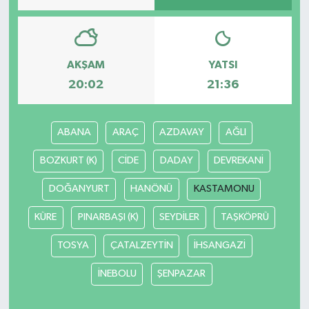
AKŞAM
YATSI
20:02
21:36
ABANA
ARAÇ
AZDAVAY
AĞLI
BOZKURT (K)
CİDE
DADAY
DEVREKANİ
DOĞANYURT
HANÖNÜ
KASTAMONU
KÜRE
PINARBAŞI (K)
SEYDİLER
TAŞKÖPRÜ
TOSYA
ÇATALZEYTİN
İHSANGAZİ
İNEBOLU
ŞENPAZAR