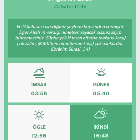
25 Safer 1448
Ve (Allah) size istediğiniz şeylerin hepsinden vermiştir.
Eğer Allâh'ın verdiği nimetleri sayacak olsanız sayıp
bitiremezsiniz. Şüphe yok ki insan elbette (nefsine karşı)
çok zâlim, (Rabb'inin nimetlerine karşı) çok nankördür.
(İbrâhîm Sûresi, 34)
İMSAK
GÜNEŞ
03:58
05:40
ÖĞLE
İKINDI
12:56
16:48