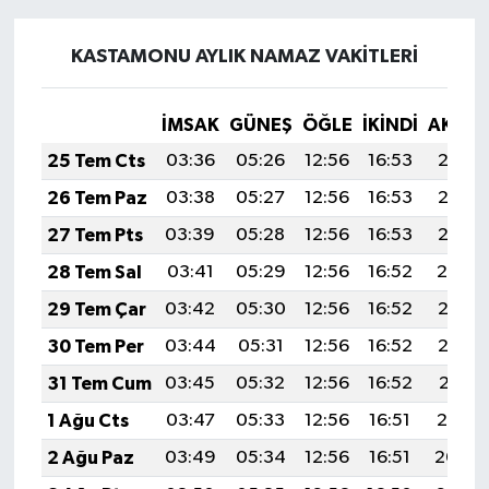
KASTAMONU AYLIK NAMAZ VAKITLERI
İMSAK
GÜNEŞ
ÖĞLE
İKINDI
AKŞA
25 Tem Cts
03:36
05:26
12:56
16:53
20:17
26 Tem Paz
03:38
05:27
12:56
16:53
20:16
27 Tem Pts
03:39
05:28
12:56
16:53
20:15
28 Tem Sal
03:41
05:29
12:56
16:52
20:14
29 Tem Çar
03:42
05:30
12:56
16:52
20:13
30 Tem Per
03:44
05:31
12:56
16:52
20:12
31 Tem Cum
03:45
05:32
12:56
16:52
20:11
1 Ağu Cts
03:47
05:33
12:56
16:51
20:10
2 Ağu Paz
03:49
05:34
12:56
16:51
20:09