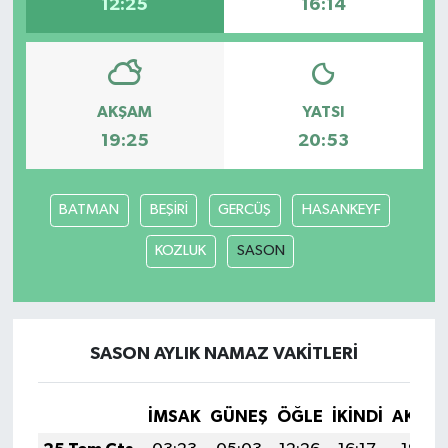
12:25
16:14
AKŞAM
YATSI
19:25
20:53
BATMAN
BEŞİRİ
GERCÜŞ
HASANKEYF
KOZLUK
SASON
SASON AYLIK NAMAZ VAKITLERI
İMSAK
GÜNEŞ
ÖĞLE
İKINDI
AKŞA