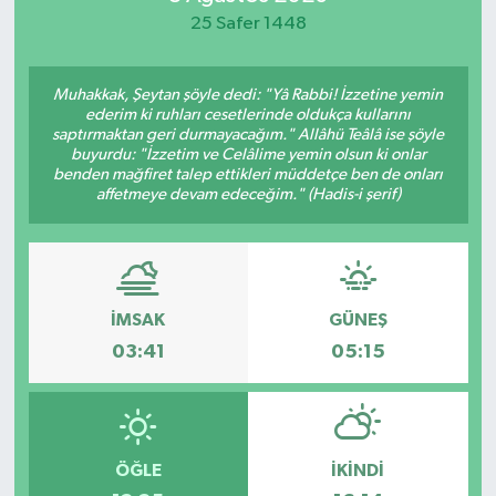
25 Safer 1448
Muhakkak, Şeytan şöyle dedi: "Yâ Rabbi! İzzetine yemin
ederim ki ruhları cesetlerinde oldukça kullarını
saptırmaktan geri durmayacağım." Allâhü Teâlâ ise şöyle
buyurdu: "İzzetim ve Celâlime yemin olsun ki onlar
benden mağfiret talep ettikleri müddetçe ben de onları
affetmeye devam edeceğim." (Hadis-i şerif)
İMSAK
GÜNEŞ
03:41
05:15
ÖĞLE
İKINDI