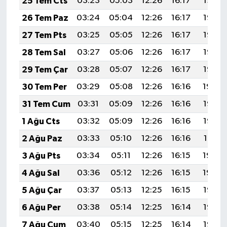
25 Tem Cts
03:23
05:03
12:26
16:17
19:38
26 Tem Paz
03:24
05:04
12:26
16:17
19:38
27 Tem Pts
03:25
05:05
12:26
16:17
19:37
28 Tem Sal
03:27
05:06
12:26
16:17
19:36
29 Tem Çar
03:28
05:07
12:26
16:17
19:35
30 Tem Per
03:29
05:08
12:26
16:16
19:34
31 Tem Cum
03:31
05:09
12:26
16:16
19:33
1 Ağu Cts
03:32
05:09
12:26
16:16
19:32
2 Ağu Paz
03:33
05:10
12:26
16:16
19:31
3 Ağu Pts
03:34
05:11
12:26
16:15
19:30
4 Ağu Sal
03:36
05:12
12:26
16:15
19:29
5 Ağu Çar
03:37
05:13
12:25
16:15
19:28
6 Ağu Per
03:38
05:14
12:25
16:14
19:27
7 Ağu Cum
03:40
05:15
12:25
16:14
19:26