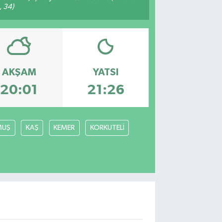
, 34)
AKŞAM
YATSI
20:01
21:26
MUŞ
KAŞ
KEMER
KORKUTELİ