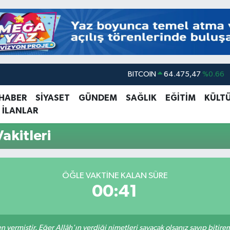
BITCOIN
64.475,47
%0.66
DOLAR
47,5971
%0.05
 HABER
SİYASET
GÜNDEM
SAĞLIK
EĞİTİM
KÜLT
 İLANLAR
EURO
55,1336
%0.18
STERLİN
64,2534
%0.22
akitleri
GRAM ALTIN
6527.85
%0.54
BİST100
13.703
%0
ÖĞLE VAKTINE KALAN SÜRE
00:41
en vermiştir. Eğer Allâh'ın verdiği nimetleri sayacak olsanız sayıp bitire