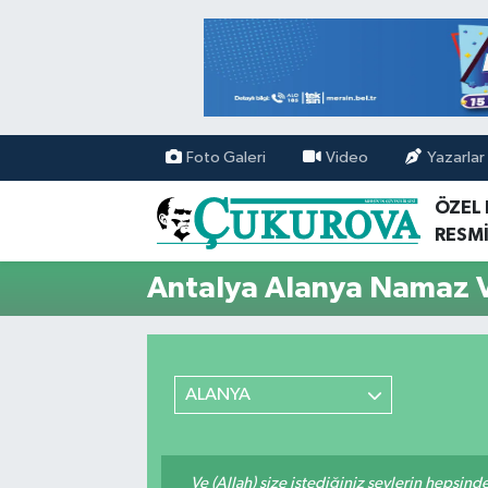
Mersin Nöbetçi Eczaneler
Mersin Hava Durumu
Foto Galeri
Video
Yazarlar
Mersin Namaz Vakitleri
ÖZEL
RESMİ
Mersin Trafik Yoğunluk Haritası
Antalya Alanya Namaz V
Süper Lig Puan Durumu ve Fikstür
Tüm Manşetler
ALANYA
Son Dakika Haberleri
Haber Arşivi
Ve (Allah) size istediğiniz şeylerin hepsind