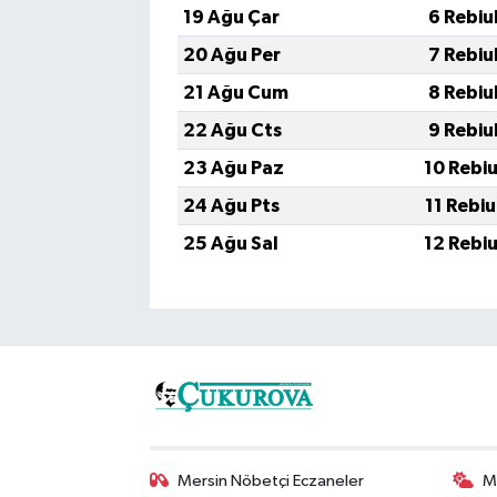
19 Ağu Çar
6 Rebiu
20 Ağu Per
7 Rebiu
21 Ağu Cum
8 Rebiu
22 Ağu Cts
9 Rebiu
23 Ağu Paz
10 Rebi
24 Ağu Pts
11 Rebi
25 Ağu Sal
12 Rebi
Mersin Nöbetçi Eczaneler
M