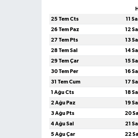
25 Tem Cts
11 S
26 Tem Paz
12 S
27 Tem Pts
13 S
28 Tem Sal
14 S
29 Tem Çar
15 S
30 Tem Per
16 S
31 Tem Cum
17 S
1 Ağu Cts
18 S
2 Ağu Paz
19 S
3 Ağu Pts
20 S
4 Ağu Sal
21 S
5 Ağu Çar
22 S