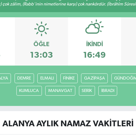
ı) çok zâlim, (Rabb'inin nimetlerine karşı) çok nankördür. (İbrâhîm Sûresi
ÖĞLE
İKINDI
5
13:03
16:49
ALYA
DEMRE
ELMALI
FİNİKE
GAZİPAŞA
GÜNDOĞ
KUMLUCA
MANAVGAT
SERİK
İBRADI
ALANYA AYLIK NAMAZ VAKITLERI