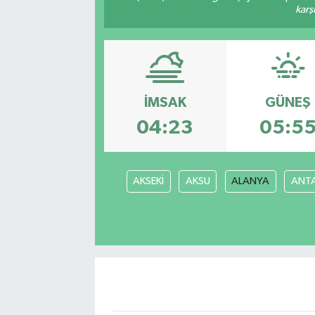
karş
İMSAK
GÜNEŞ
04:23
05:5
AKSEKİ
AKSU
ALANYA
ANT