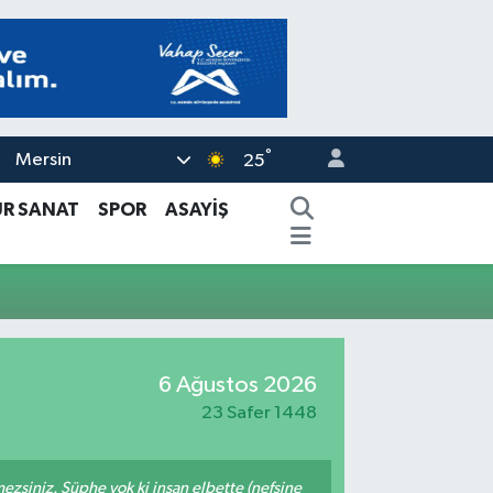
°
Mersin
25
ÜR SANAT
SPOR
ASAYİŞ
6 Ağustos 2026
23 Safer 1448
mezsiniz. Şüphe yok ki insan elbette (nefsine