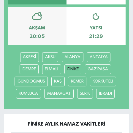
AKŞAM
YATSI
20:05
21:29
AKSEKİ
AKSU
ALANYA
ANTALYA
DEMRE
ELMALI
FİNİKE
GAZİPAŞA
GÜNDOĞMUŞ
KAŞ
KEMER
KORKUTELİ
KUMLUCA
MANAVGAT
SERİK
İBRADI
FİNİKE AYLIK NAMAZ VAKITLERI