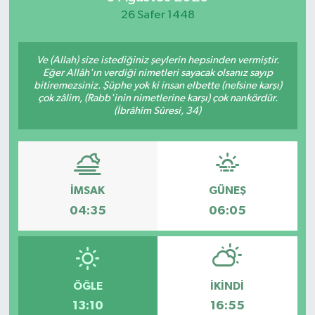
26 Safer 1448
Ve (Allah) size istediğiniz şeylerin hepsinden vermiştir.
Eğer Allâh'ın verdiği nimetleri sayacak olsanız sayıp
bitiremezsiniz. Şüphe yok ki insan elbette (nefsine karşı)
çok zâlim, (Rabb'inin nimetlerine karşı) çok nankördür.
(İbrâhîm Sûresi, 34)
İMSAK
GÜNEŞ
04:35
06:05
ÖĞLE
İKINDI
13:10
16:55