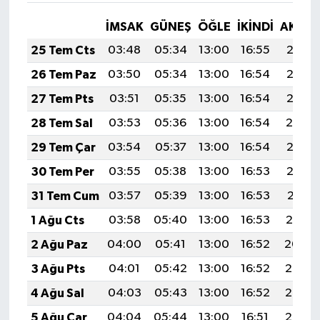
İMSAK
GÜNEŞ
ÖĞLE
İKINDI
AKŞA
25 Tem Cts
03:48
05:34
13:00
16:55
20:17
26 Tem Paz
03:50
05:34
13:00
16:54
20:16
27 Tem Pts
03:51
05:35
13:00
16:54
20:15
28 Tem Sal
03:53
05:36
13:00
16:54
20:14
29 Tem Çar
03:54
05:37
13:00
16:54
20:13
30 Tem Per
03:55
05:38
13:00
16:53
20:12
31 Tem Cum
03:57
05:39
13:00
16:53
20:11
1 Ağu Cts
03:58
05:40
13:00
16:53
20:10
2 Ağu Paz
04:00
05:41
13:00
16:52
20:09
3 Ağu Pts
04:01
05:42
13:00
16:52
20:08
4 Ağu Sal
04:03
05:43
13:00
16:52
20:07
5 Ağu Çar
04:04
05:44
13:00
16:51
20:06