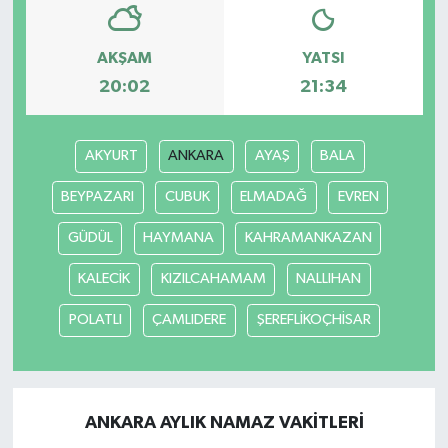
AKŞAM
YATSI
20:02
21:34
AKYURT
ANKARA
AYAŞ
BALA
BEYPAZARI
CUBUK
ELMADAĞ
EVREN
GÜDÜL
HAYMANA
KAHRAMANKAZAN
KALECİK
KIZILCAHAMAM
NALLIHAN
POLATLI
ÇAMLIDERE
ŞEREFLİKOÇHİSAR
ANKARA AYLIK NAMAZ VAKITLERI