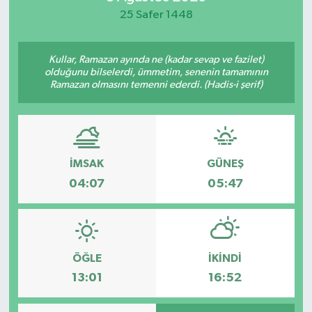
25 Safer 1448
Kullar, Ramazan ayında ne (kadar sevap ve fazilet)
olduğunu bilselerdi, ümmetim, senenin tamamının
Ramazan olmasını temenni ederdi. (Hadis-i şerif)
İMSAK
GÜNEŞ
04:07
05:47
ÖĞLE
İKINDI
13:01
16:52