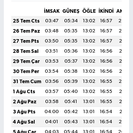
İMSAK
GÜNEŞ
ÖĞLE
İKINDI
AKŞA
25 Tem Cts
03:47
05:34
13:02
16:57
20:20
26 Tem Paz
03:48
05:35
13:02
16:57
20:19
27 Tem Pts
03:50
05:35
13:02
16:57
20:18
28 Tem Sal
03:51
05:36
13:02
16:56
20:17
29 Tem Çar
03:53
05:37
13:02
16:56
20:16
30 Tem Per
03:54
05:38
13:02
16:56
20:15
31 Tem Cum
03:56
05:39
13:02
16:55
20:14
1 Ağu Cts
03:57
05:40
13:02
16:55
20:13
2 Ağu Paz
03:58
05:41
13:01
16:55
20:12
3 Ağu Pts
04:00
05:42
13:01
16:54
20:11
4 Ağu Sal
04:01
05:43
13:01
16:54
20:10
5 Ağu Çar
04:03
05:44
13:01
16:54
20:09