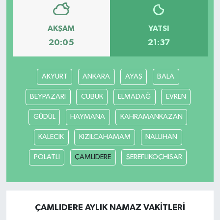
AKŞAM
YATSI
20:05
21:37
AKYURT
ANKARA
AYAŞ
BALA
BEYPAZARI
CUBUK
ELMADAĞ
EVREN
GÜDÜL
HAYMANA
KAHRAMANKAZAN
KALECİK
KIZILCAHAMAM
NALLIHAN
POLATLI
ÇAMLIDERE
ŞEREFLİKOÇHİSAR
ÇAMLIDERE AYLIK NAMAZ VAKITLERI