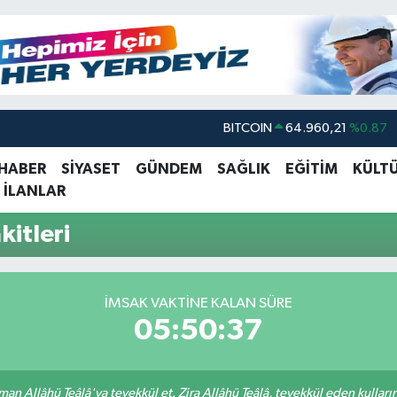
BITCOIN
64.960,21
%0.87
DOLAR
47,7436
%0.18
 HABER
SİYASET
GÜNDEM
SAĞLIK
EĞİTİM
KÜLT
 İLANLAR
EURO
55,2510
%0.32
STERLİN
64,4811
%0.38
itleri
GRAM ALTIN
6648.99
%2.59
BİST100
13.779
%-14
İMSAK VAKTINE KALAN SÜRE
05:50:37
an Allâhü Teâlâ'ya tevekkül et. Zira Allâhü Teâlâ, tevekkül eden kullarını