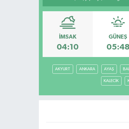
İMSAK
GÜNEŞ
04:10
05:4
AKYURT
ANKARA
AYAŞ
BA
KALECİK