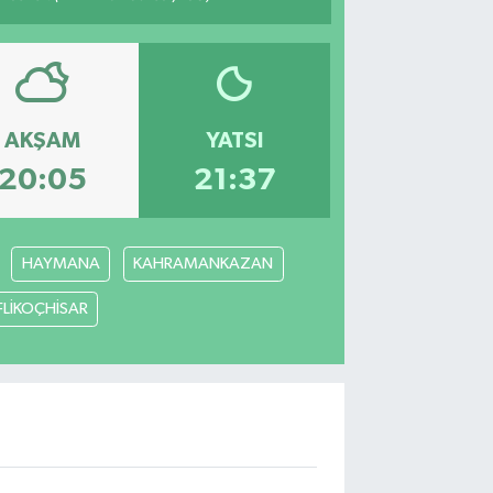
AKŞAM
YATSI
20:05
21:37
HAYMANA
KAHRAMANKAZAN
FLİKOÇHİSAR