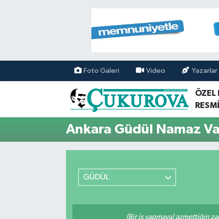
Mersin Nöbetçi Eczaneler
Mersin Hava Durumu
Foto Galeri
Video
Yazarlar
Mersin Namaz Vakitleri
ÖZEL
RESMİ
Mersin Trafik Yoğunluk Haritası
Ankara Güdül Namaz Vak
Süper Lig Puan Durumu ve Fikstür
Tüm Manşetler
GÜDÜL
Son Dakika Haberleri
Haber Arşivi
(Bir iş yapmaya) azmettiğin zam