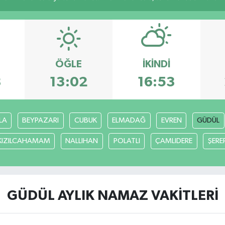
ÖĞLE
İKINDI
8
13:02
16:53
LA
BEYPAZARI
CUBUK
ELMADAĞ
EVREN
GÜDÜL
KIZILCAHAMAM
NALLIHAN
POLATLI
ÇAMLIDERE
ŞERE
GÜDÜL AYLIK NAMAZ VAKITLERI