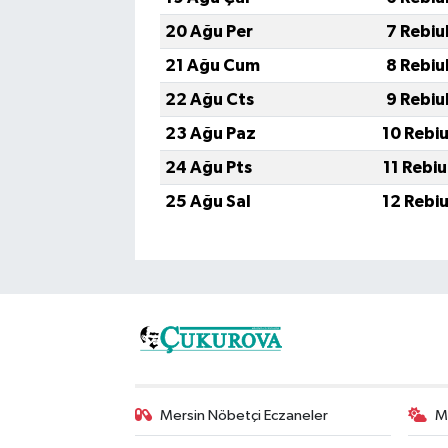
20 Ağu Per
7 Rebiu
21 Ağu Cum
8 Rebiu
22 Ağu Cts
9 Rebiu
23 Ağu Paz
10 Rebi
24 Ağu Pts
11 Rebi
25 Ağu Sal
12 Rebi
Mersin Nöbetçi Eczaneler
M