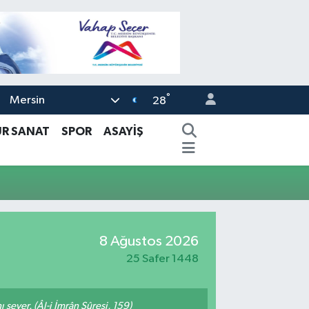
°
Mersin
28
ÜR SANAT
SPOR
ASAYİŞ
8 Ağustos 2026
25 Safer 1448
 sever. (Âl-i İmrân Sûresi, 159)