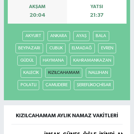
AKŞAM
YATSI
20:04
21:37
AKYURT
ANKARA
AYAŞ
BALA
BEYPAZARI
CUBUK
ELMADAĞ
EVREN
GÜDÜL
HAYMANA
KAHRAMANKAZAN
KALECİK
KIZILCAHAMAM
NALLIHAN
POLATLI
ÇAMLIDERE
ŞEREFLİKOÇHİSAR
KIZILCAHAMAM AYLIK NAMAZ VAKITLERI