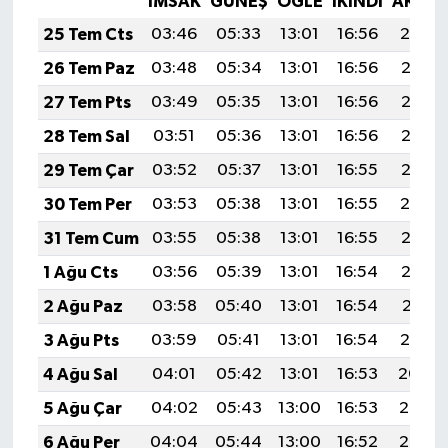
İMSAK
GÜNEŞ
ÖĞLE
İKINDI
AKŞA
25 Tem Cts
03:46
05:33
13:01
16:56
20:19
26 Tem Paz
03:48
05:34
13:01
16:56
20:18
27 Tem Pts
03:49
05:35
13:01
16:56
20:17
28 Tem Sal
03:51
05:36
13:01
16:56
20:16
29 Tem Çar
03:52
05:37
13:01
16:55
20:15
30 Tem Per
03:53
05:38
13:01
16:55
20:14
31 Tem Cum
03:55
05:38
13:01
16:55
20:13
1 Ağu Cts
03:56
05:39
13:01
16:54
20:12
2 Ağu Paz
03:58
05:40
13:01
16:54
20:11
3 Ağu Pts
03:59
05:41
13:01
16:54
20:10
4 Ağu Sal
04:01
05:42
13:01
16:53
20:09
5 Ağu Çar
04:02
05:43
13:00
16:53
20:08
6 Ağu Per
04:04
05:44
13:00
16:52
20:07