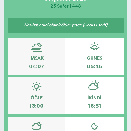
25 Safer 1448
Nasihat edici olarak ölüm yeter. (Hadis-i şerif)
İMSAK
GÜNEŞ
04:07
05:46
ÖĞLE
İKINDI
13:00
16:51