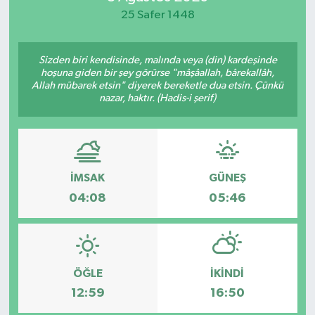
25 Safer 1448
Sizden biri kendisinde, malında veya (din) kardeşinde
hoşuna giden bir şey görürse "mâşâallah, bârekallâh,
Allah mübarek etsin" diyerek bereketle dua etsin. Çünkü
nazar, haktır. (Hadis-i şerif)
İMSAK
GÜNEŞ
04:08
05:46
ÖĞLE
İKINDI
12:59
16:50