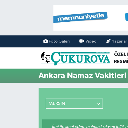
Mersin Nöbetçi Eczaneler
Mersin Hava Durumu
Foto Galeri
Video
Yazarlar
Mersin Namaz Vakitleri
ÖZEL
RESMİ
Mersin Trafik Yoğunluk Haritası
Ankara Namaz Vakitleri
Süper Lig Puan Durumu ve Fikstür
Tüm Manşetler
MERSİN
Son Dakika Haberleri
Haber Arşivi
İlmi ile amel eden, malının fazlasını infâk 