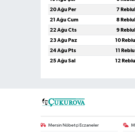
20 Ağu Per
7 Rebiu
21 Ağu Cum
8 Rebiu
22 Ağu Cts
9 Rebiu
23 Ağu Paz
10 Rebi
24 Ağu Pts
11 Rebi
25 Ağu Sal
12 Rebi
Mersin Nöbetçi Eczaneler
M