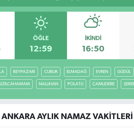
ÖĞLE
İKINDI
6
12:59
16:50
LA
BEYPAZARI
CUBUK
ELMADAĞ
EVREN
GÜDÜL
KIZILCAHAMAM
NALLIHAN
POLATLI
ÇAMLIDERE
ŞERE
ANKARA AYLIK NAMAZ VAKITLERI