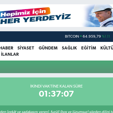
BITCOIN
64.959,79
%1.11
DOLAR
47,7436
%0.18
 HABER
SİYASET
GÜNDEM
SAĞLIK
EĞİTİM
KÜLT
 İLANLAR
EURO
55,2510
%0.32
STERLİN
64,4811
%0.38
GRAM ALTIN
6660.55
%0.03
BİST100
13.779
%-14
İKINDI VAKTINE KALAN SÜRE
01:37:07
eden (zekât ve sadakasını veren), fuzûlî (boş ve lüzumsuz) sözden dilini 