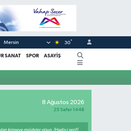
°
Mersin
30
ÜR SANAT
SPOR
ASAYİŞ
8 Ağustos 2026
25 Safer 1448
tutan kimseye müjdeler olsun. (Hadis-i şerif)