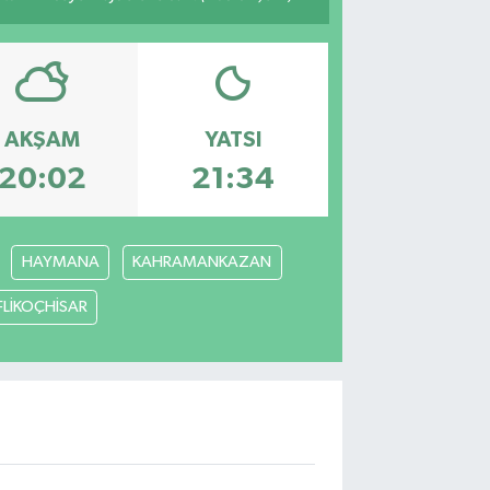
AKŞAM
YATSI
20:02
21:34
HAYMANA
KAHRAMANKAZAN
FLİKOÇHİSAR